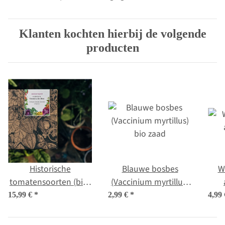
Klanten kochten hierbij de volgende
producten
Historische
Blauwe bosbes
Wi
tomatensoorten (bio)
(Vaccinium myrtillus)
- zaad-cadeau set
bio zaad
15,99 €
*
2,99 €
*
4,99