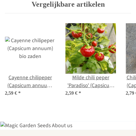
Vergelijkbare artikelen
Cayenne chilipeper
Milde chili peper
Chil
(Capsicum annuum)
'Paradiso' (Capsicum
(Ca
bio zaden
frutescens) bio zaad
2,59 €
*
2,59 €
*
2,79