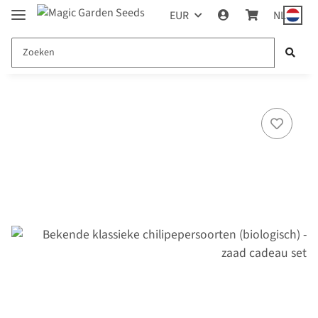
EUR
NL