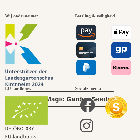
Een van de
Wij ondersteunen
Betaling & veiligheid
mooiste paden
naar onszelf
leidt door de
tuin.
EU-landbouw
Sociale media
Over Magic Garden Seeds
DE‑ÖKO‑037
EU-landbouw