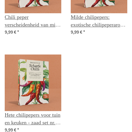
Chili peper
Milde chilipepers:
verscheidenheid van mild
exotische chilipeperaroma
9,99 €
*
9,99 €
*
tot heet - zaad set nr. 6
zonder scherpte – zaad set
nr. 3
Hete chilipepers voor tuin
en keuken - zaad set nr.
9,99 €
*
25