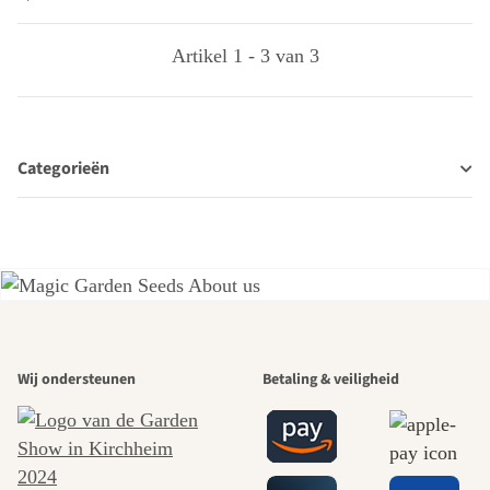
Artikel 1 - 3 van 3
Categorieën
Een van de
Wij ondersteunen
Betaling & veiligheid
mooiste paden
naar onszelf