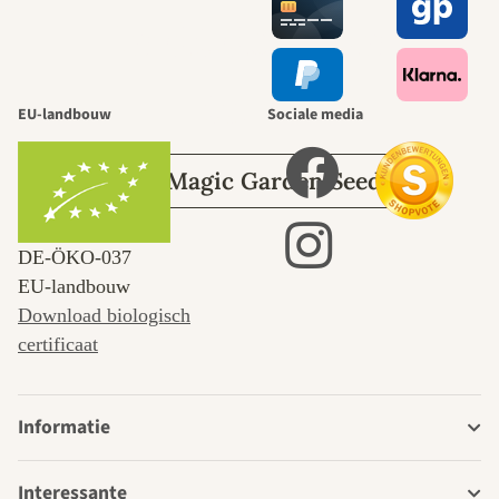
leidt door de
tuin.
EU-landbouw
Sociale media
Over Magic Garden Seeds
DE‑ÖKO‑037
EU-landbouw
Download biologisch
certificaat
Informatie
Interessante