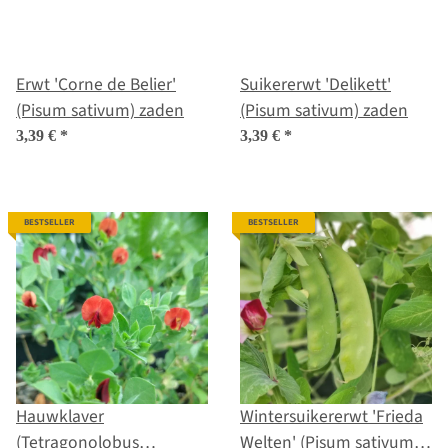
Erwt 'Corne de Belier'
Suikererwt 'Delikett'
(Pisum sativum) zaden
(Pisum sativum) zaden
3,39 €
*
3,39 €
*
BESTSELLER
BESTSELLER
Hauwklaver
Wintersuikererwt 'Frieda
(Tetragonolobus
Welten' (Pisum sativum)