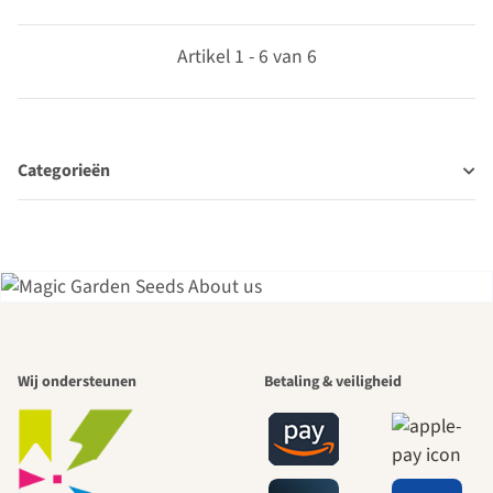
Artikel 1 - 6 van 6
Categorieën
Een van de
Wij ondersteunen
Betaling & veiligheid
mooiste paden
naar onszelf