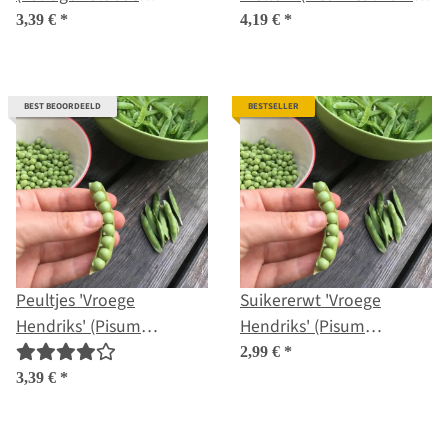
purpureus) zaden
bio zaad
3,39 €
*
4,19 €
*
BEST BEOORDEELD
BESTSELLER
Peultjes 'Vroege
Suikererwt 'Vroege
Hendriks' (Pisum
Hendriks' (Pisum
sativum) bio zaad
sativum) zaden
2,99 €
*
3,39 €
*