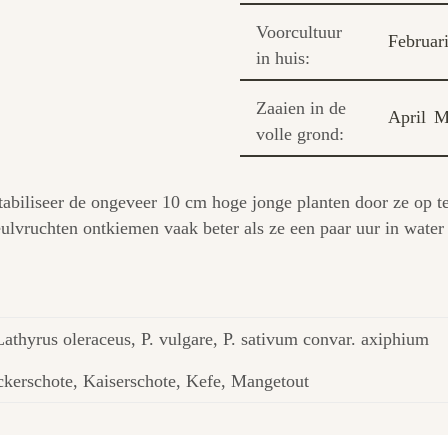
Voorcultuur
Februar
in huis:
Zaaien in de
April
M
volle grond:
tabiliseer de ongeveer 10 cm hoge jonge planten door ze op 
eulvruchten ontkiemen vaak beter als ze een paar uur in wate
athyrus oleraceus, P. vulgare, P. sativum convar. axiphium
ckerschote, Kaiserschote, Kefe, Mangetout