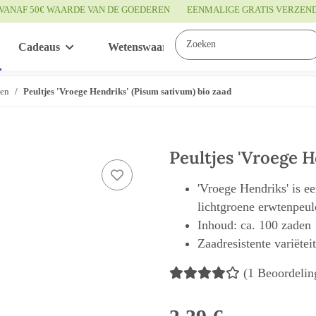
VANAF 50€ WAARDE VAN DE GOEDEREN
EENMALIGE GRATIS VERZEN
Cadeaus
Wetenswaardigheden
Service
ten
Peultjes 'Vroege Hendriks' (Pisum sativum) bio zaad
Peultjes 'Vroege H
'Vroege Hendriks' is e
lichtgroene erwtenpeul
Inhoud: ca. 100 zaden
Zaadresistente variëtei
(1 Beoordelin