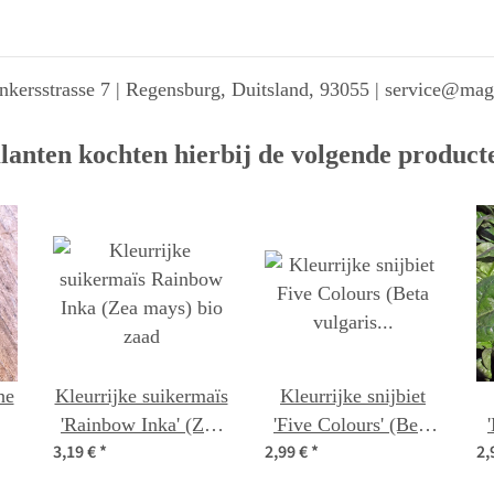
kersstrasse 7 | Regensburg, Duitsland, 93055 | service@ma
lanten kochten hierbij de volgende product
he
Kleurrijke suikermaïs
Kleurrijke snijbiet
'Rainbow Inka' (Zea
'Five Colours' (Beta
3,19 €
*
2,99 €
*
2,
mays) bio zaad
vulgaris ssp.vulgaris)
io
bio zaad