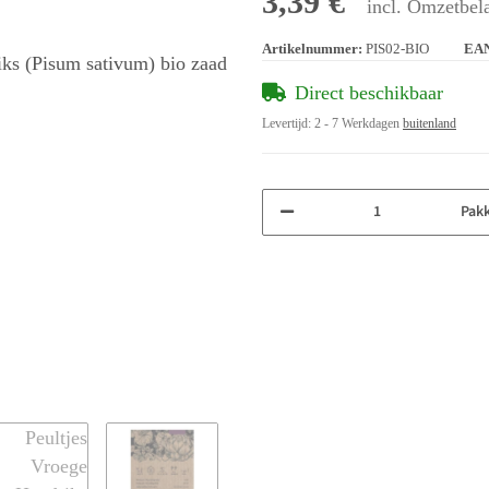
3,39 €
incl. Omzetbela
Artikelnummer:
PIS02-BIO
EA
Direct beschikbaar
Levertijd:
2 - 7 Werkdagen
buitenland
Pak