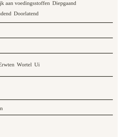
jk aan voedingsstoffen
Diepgaand
udend
Doorlatend
Erwten
Wortel
Ui
on