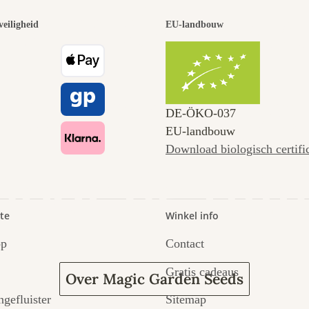
 van de moo
veiligheid
EU-landbouw
naar onszel
DE‑ÖKO‑037
EU-landbouw
Download biologisch certifi
door de tuin
te
Winkel info
op
Contact
Gratis cadeaus
Over Magic Garden Seeds
ngefluister
Sitemap