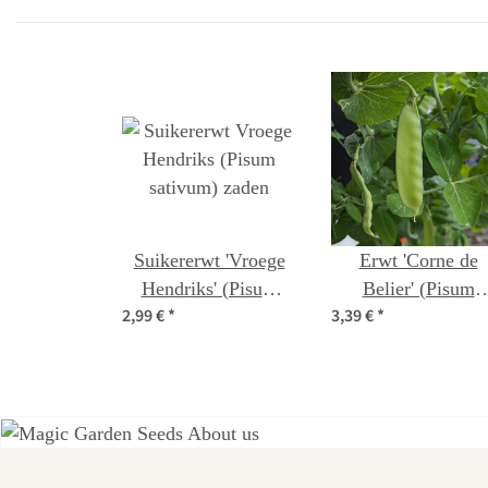
zaden
zaad
Suikererwt 'Vroege
Erwt 'Corne de
Hendriks' (Pisum
Belier' (Pisum
2,99 €
*
3,39 €
*
sativum) zaden
sativum) zaden