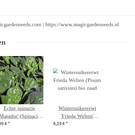
gicgardenseeds.com | https://www.magicgardenseeds.nl
en
Echte spinazie
Wintersuikererwt
'Matador' (Spinacia
'Frieda Welten'
99 €
*
4,19 €
*
oleracea) bio zaad
(Pisum sativum) bio
zaad