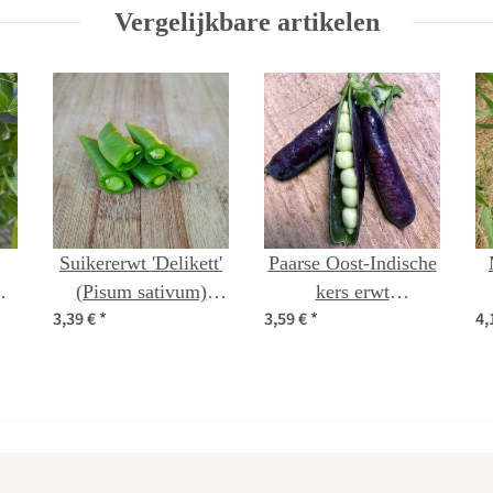
Vergelijkbare artikelen
Suikererwt 'Delikett'
Paarse Oost-Indische
(Pisum sativum)
kers erwt
3,39 €
*
3,59 €
*
4,
zaden
"Blauwschokker"
(Pisum sativum) bio
zaad