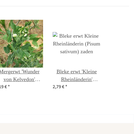
Mergerwt 'Wunder
Bleke erwt 'Kleine
von Kelvedon'
Rheinländerin'
19 €
*
2,79 €
*
(Pisum sativum L.
(Pisum sativum)
convar. medullare)
zaden
bio zaad