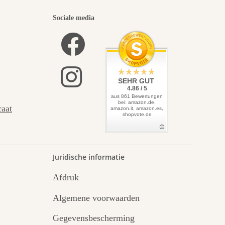
iste
Sociale media
f leidt
SEHR GUT
4.86 / 5
aus 861 Bewertungen
bei: amazon.de,
caat
amazon.it, amazon.es,
shopvote.de
.
Juridische informatie
Afdruk
Algemene voorwaarden
Gegevensbescherming