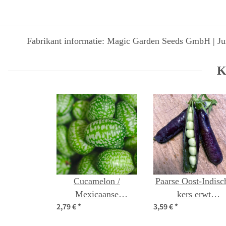
Fabrikant informatie: Magic Garden Seeds GmbH | Jun
K
Cucamelon /
Paarse Oost-Indisc
Mexicaanse
kers erwt
2,79 €
*
3,59 €
*
minikomkommer
"Blauwschokker"
(Melothria scabra)
(Pisum sativum) b