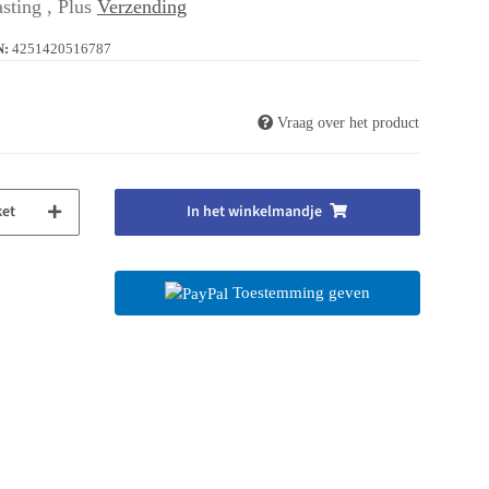
sting , Plus
Verzending
N:
4251420516787
Vraag over het product
ket
In het winkelmandje
Toestemming geven