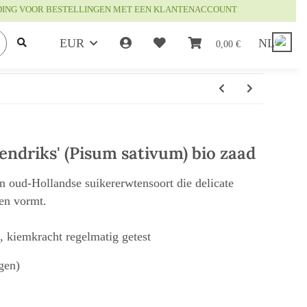
DING VOOR BESTELLINGEN MET EEN KLANTENACCOUNT
EUR
NL
0,00 €
endriks' (Pisum sativum) bio zaad
en oud-Hollandse suikererwtensoort die delicate
en vormt.
t, kiemkracht regelmatig getest
gen)