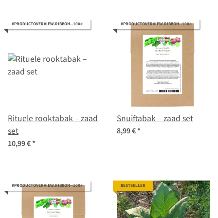
#PRODUCTOVERVIEW.RIBBON--100#
#PRODUCTOVERVIEW.RIBBON--100#
Rituele rooktabak – zaad
Snuiftabak – zaad set
set
8,99 €
*
10,99 €
*
#PRODUCTOVERVIEW.RIBBON--100#
BESTSELLER