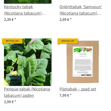
Kentucky tabak
Oriënttabak 'Samsoun'
(Nicotiana tabacum)
(Nicotiana tabacum)
zaden
zaden
2,39 €
*
2,99 €
*
BESTSELLER
BESTSELLER
Perique-tabak (Nicotiana
Pijptabak – zaad set
tabacum) zaden
7,99 €
*
2,99 €
*