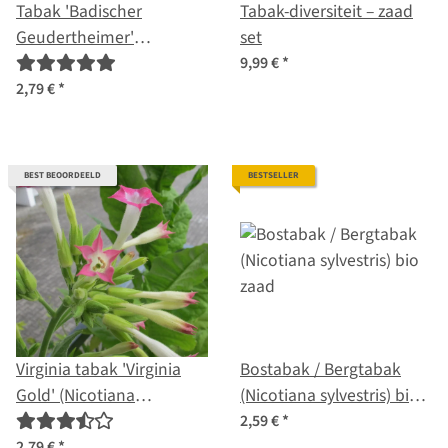
Tabak 'Badischer
Tabak-diversiteit – zaad
Geudertheimer'
set
(Nicotiana tabacum)
9,99 €
*
zaden
2,79 €
*
BEST BEOORDEELD
BESTSELLER
Virginia tabak 'Virginia
Bostabak / Bergtabak
Gold' (Nicotiana
(Nicotiana sylvestris) bio
tabacum) zaden
zaad
2,59 €
*
2,79 €
*