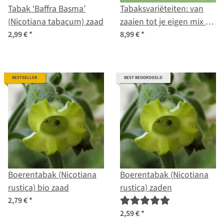
Tabak ‘Baffra Basma’
Tabaksvariëteiten: van
(Nicotiana tabacum) zaad
zaaien tot je eigen mix -
zaad set nr. 10
2,99 €
*
8,99 €
*
BESTSELLER
BEST BEOORDEELD
Boerentabak (Nicotiana
Boerentabak (Nicotiana
rustica) bio zaad
rustica) zaden
2,79 €
*
2,59 €
*