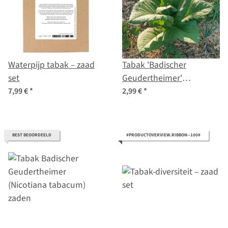
Waterpijp tabak – zaad
Tabak 'Badischer
set
Geudertheimer'
(Nicotiana tabacum) bio
7,99 €
*
2,99 €
*
zaad
BEST BEOORDEELD
#PRODUCTOVERVIEW.RIBBON--100#