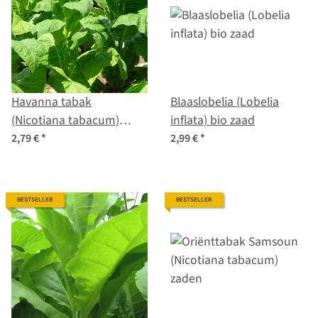
Havanna tabak
Blaaslobelia (Lobelia
(Nicotiana tabacum)
inflata) bio zaad
zaden
2,79 €
*
2,99 €
*
BESTSELLER
BESTSELLER