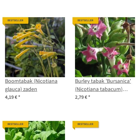
BESTSELLER
BESTSELLER
Boomtabak (Nicotiana
Burley tabak 'Bursanica'
glauca) zaden
(Nicotiana tabacum)
zaden
4,19 €
*
2,79 €
*
BESTSELLER
BESTSELLER