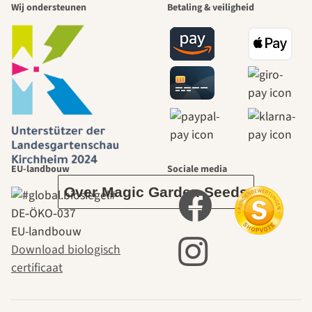
Wij ondersteunen
Betaling & veiligheid
mooiste paden
naar onszelf
leidt door de
tuin.
EU-landbouw
Sociale media
Over Magic Garden Seeds
DE‑ÖKO‑037
EU-landbouw
Download biologisch
certificaat