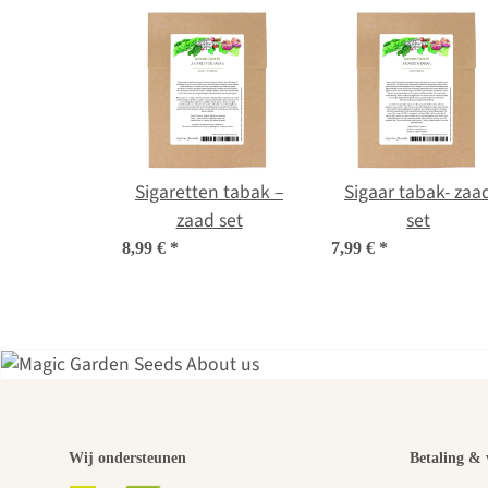
Sigaretten tabak –
Sigaar tabak- zaa
zaad set
set
8,99 €
*
7,99 €
*
Een
Wij ondersteunen
Betaling & 