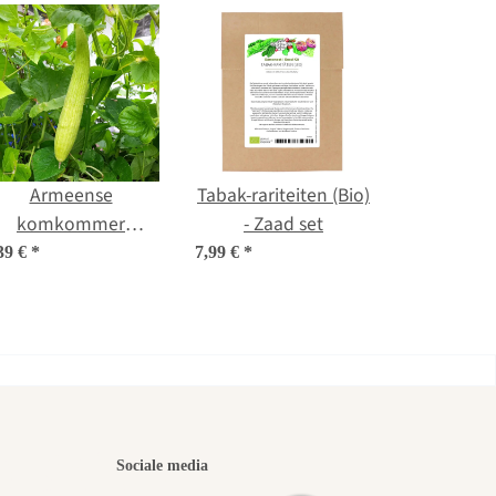
Armeense
Tabak-rariteiten (Bio)
komkommer
- Zaad set
(Cucumis melo var.
39 €
*
7,99 €
*
flexuosus) zaden
iste
Sociale media