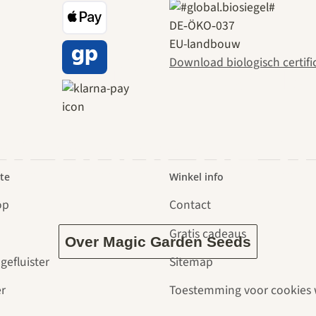
DE‑ÖKO‑037
EU-landbouw
en naar ons
Download biologisch certifi
dt door de t
te
Winkel info
op
Contact
Gratis cadeaus
Over Magic Garden Seeds
gefluister
Sitemap
r
Toestemming voor cookies 