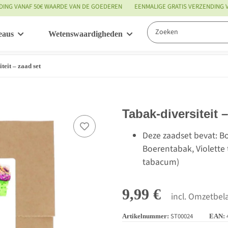
DING VANAF 50€ WAARDE VAN DE GOEDEREN
EENMALIGE GRATIS VERZENDING
eaus
Wetenswaardigheden
Service
teit – zaad set
Tabak-diversiteit 
Deze zaadset bevat: Bo
Boerentabak, Violette 
tabacum)
9,99 €
incl. Omzetbela
ST00024
Artikelnummer:
EAN: