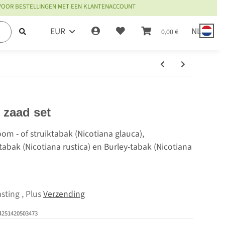
 VOOR BESTELLINGEN MET EEN KLANTENACCOUNT
EUR
NL
0,00 €
– zaad set
om - of struiktabak (Nicotiana glauca),
tabak (Nicotiana rustica) en Burley-tabak (Nicotiana
sting , Plus
Verzending
4251420503473