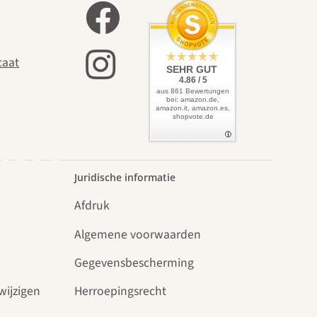
zelf
caat
SEHR GUT
4.86 / 5
aus 861 Bewertungen
bei: amazon.de,
amazon.it, amazon.es,
shopvote.de
uin.
Juridische informatie
Afdruk
Algemene voorwaarden
Gegevensbescherming
wijzigen
Herroepingsrecht