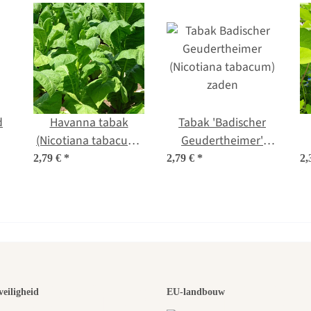
d
Havanna tabak
Tabak 'Badischer
(Nicotiana tabacum)
Geudertheimer'
zaden
(Nicotiana tabacum)
2,79 €
*
2,79 €
*
2,
zaden
 van de moo
veiligheid
EU-landbouw