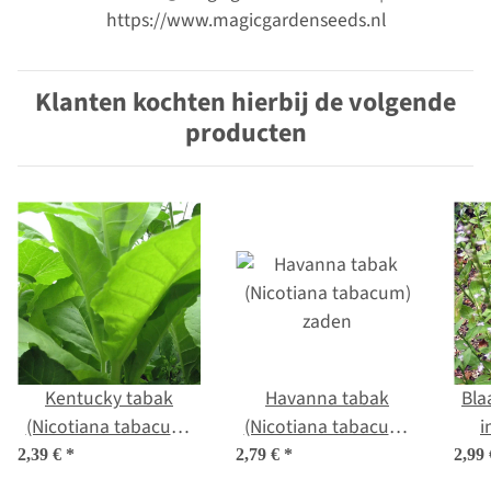
https://www.magicgardenseeds.nl
Klanten kochten hierbij de volgende
producten
Kentucky tabak
Havanna tabak
Bla
(Nicotiana tabacum)
(Nicotiana tabacum)
i
zaden
zaden
2,39 €
*
2,79 €
*
2,99