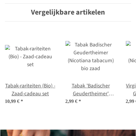
Vergelijkbare artikelen
Tabak-rariteiten (Bio) -
Tabak 'Badischer
Virg
Zaad-cadeau set
Geudertheimer'
G
(Nicotiana tabacum)
ta
10,99 €
*
2,99 €
*
2,99
bio zaad