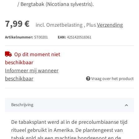
/ Bergtabak (Nicotiana sylvestris).
7,99 €
incl. Omzetbelasting , Plus
Verzending
Artikelnummer:
ST00201
EAN:
4251420518361
Op dit moment niet
beschikbaar
Informeer mij wanneer
beschikbaar
Vraag over het product
Beschrijving
De tabaksplant werd al in de precolumbiaanse tijd
ritueel gebruikt in Amerika. De plantengeest van
tabak gold als een machtige bondgenoot en de