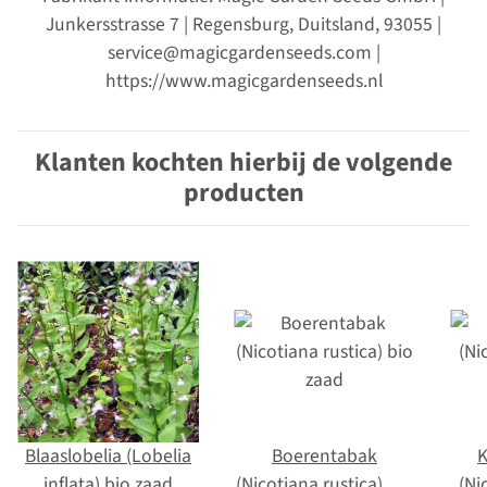
Junkersstrasse 7 | Regensburg, Duitsland, 93055 |
service@magicgardenseeds.com |
https://www.magicgardenseeds.nl
Klanten kochten hierbij de volgende
producten
Blaaslobelia (Lobelia
Boerentabak
K
inflata) bio zaad
(Nicotiana rustica) bio
(Ni