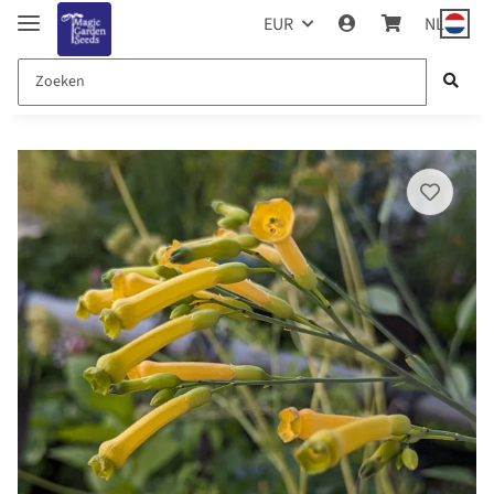
EUR
NL