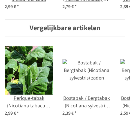
zaad
2,99 €
*
2,79 €
*
2,39
Vergelijkbare artikelen
Perique-tabak
Bostabak / Bergtabak
Bos
(Nicotiana tabacum)
(Nicotiana sylvestris)
(Ni
zaden
zaden
2,99 €
*
2,39 €
*
2,59