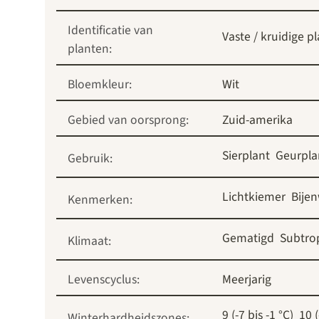
Identificatie van
Vaste / kruidige p
planten:
Bloemkleur:
Wit
Gebied van oorsprong:
Zuid-amerika
Sierplant
Geurpla
Gebruik:
Lichtkiemer
Bije
Kenmerken:
Gematigd
Subtro
Klimaat:
Levenscyclus:
Meerjarig
9 (-7 bis -1 °C)
10 (
Winterhardheidszones: