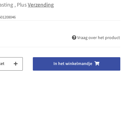
asting , Plus
Verzending
601208046
Vraag over het product
ket
In het winkelmandje