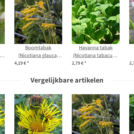
Boomtabak
Havanna tabak
)
(Nicotiana glauca)
(Nicotiana tabacum)
zaden
zaden
(
4,19 €
*
2,79 €
*
2,
Vergelijkbare artikelen