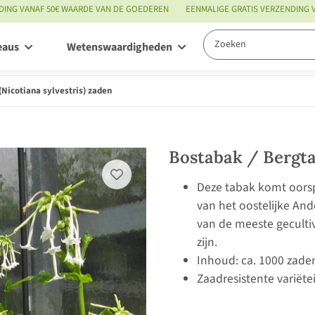
DING VANAF 50€ WAARDE VAN DE GOEDEREN
EENMALIGE GRATIS VERZENDING
eaus
Wetenswaardigheden
Service
(Nicotiana sylvestris) zaden
Bostabak / Bergtab
Deze tabak komt oorsp
van het oostelijke An
van de meeste geculti
zijn.
Inhoud: ca. 1000 zade
Zaadresistente variëte