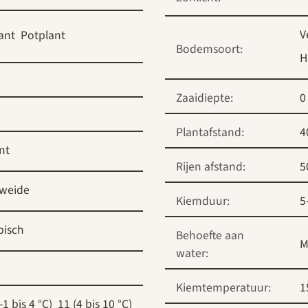
V
lant
Potplant
Bodemsoort:
H
Zaaidiepte:
0
Plantafstand:
4
nt
Rijen afstand:
5
nweide
Kiemduur:
5
pisch
Behoefte aan
M
water:
Kiemtemperatuur:
1
-1 bis 4 °C)
11 (4 bis 10 °C)