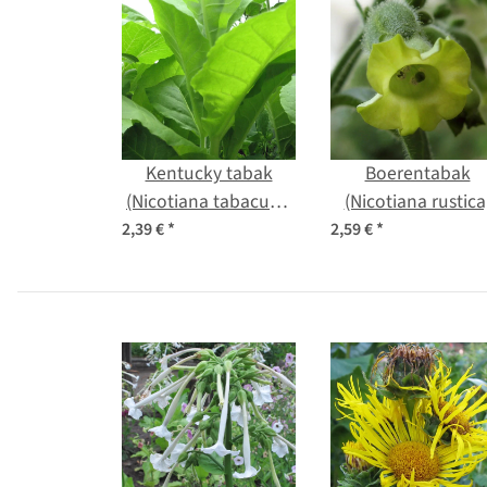
Kentucky tabak
Boerentabak
(Nicotiana tabacum)
(Nicotiana rustica
zaden
zaden
2,39 €
*
2,59 €
*