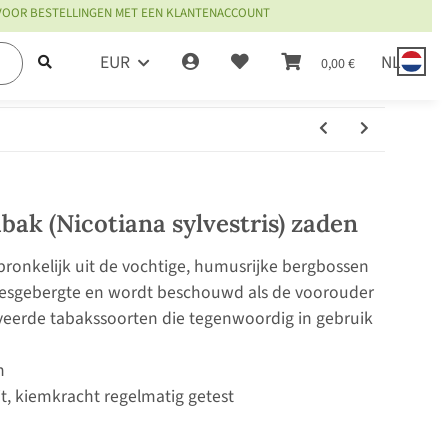
 VOOR BESTELLINGEN MET EEN KLANTENACCOUNT
EUR
NL
0,00 €
ak (Nicotiana sylvestris) zaden
ronkelijk uit de vochtige, humusrijke bergbossen
desgebergte en wordt beschouwd als de voorouder
veerde tabakssoorten die tegenwoordig in gebruik
n
it, kiemkracht regelmatig getest