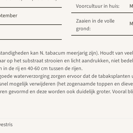
Voorcultuur in huis:
M
ptember
Zaaien in de volle
M
grond:
standigheden kan N. tabacum meerjarig zijn). Houdt van vee
ar op het substraat strooien en licht aandrukken, niet bede
in de rij en 40-60 cm tussen de rijen.
goede waterverzorging zorgen ervoor dat de tabaksplanten 
snel mogelijk verwijderen (het zogenaamde toppen en dieven
n gevormd en deze worden ook duidelijk groter. Vooral blij
estris