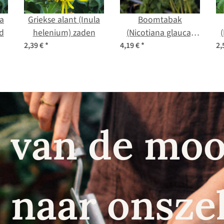
la
Griekse alant (Inula
Boomtabak
d
helenium) zaden
(Nicotiana glauca)
zaden
2,39 €
*
4,19 €
*
2,
 van de moo
naar onszel