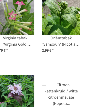
Virginia tabak
Oriënttabak
'Virginia Gold'
'Samsoun' (Nicotiana
Nicotiana tabacum)
tabacum) zaden
79 €
*
2,99 €
*
zaden