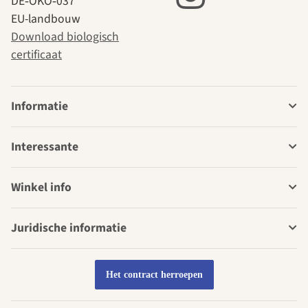
DE‑ÖKO‑037
EU-landbouw
Download biologisch
certificaat
Informatie
Interessante
Winkel info
Juridische informatie
Het contract herroepen