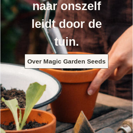
naar onszelf
leidt door de
tuin.
Over Magic Garden Seeds