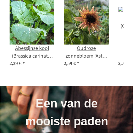
Abessijnse kool
Oudroze
An
(Brassica carinata)
zonnebloem ‘Astra
ko
zaden
Rose’ (Helianthus
(Cucu
2,39 €
*
2,59 €
*
2,79 €
annuus) zaden
Een van de
mooiste paden