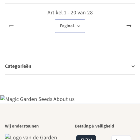
Artikel 1 - 20 van 28
Pagina
1
Categorieën
Een van de
Wij ondersteunen
Betaling & veiligheid
mooiste paden