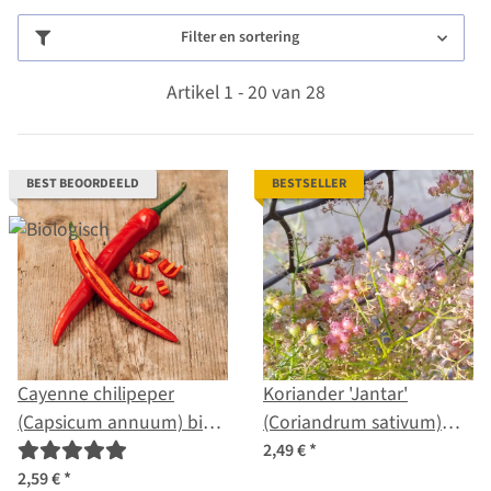
Filter en sortering
Artikel 1 - 20 van 28
BEST BEOORDEELD
BESTSELLER
Cayenne chilipeper
Koriander 'Jantar'
(Capsicum annuum) bio
(Coriandrum sativum)
zaden
zaad
2,49 €
*
2,59 €
*