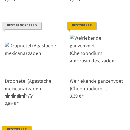
sativum) zaden
BEST BEOORDEELD
BESTSELLER
Dropnetel (Agastache
Welriekende ganzenvoet
mexicana) zaden
(Chenopodium
ambrosioides) zaden
3,39 €
*
2,59 €
*
BESTSELLER