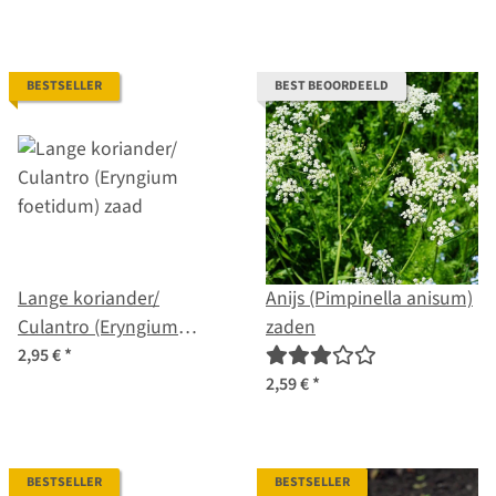
BESTSELLER
BEST BEOORDEELD
Lange koriander/
Anijs (Pimpinella anisum)
Culantro (Eryngium
zaden
foetidum) zaad
2,95 €
*
2,59 €
*
BESTSELLER
BESTSELLER