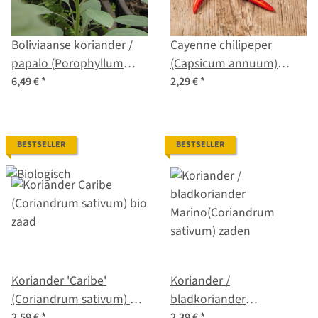
Boliviaanse koriander /
Cayenne chilipeper
papalo (Porophyllum
(Capsicum annuum)
ruderale ssp.
zaden
6,49 €
*
2,29 €
*
macrocephalum) zaden
BESTSELLER
BESTSELLER
Koriander 'Caribe'
Koriander /
(Coriandrum sativum) bio
bladkoriander
zaad
'Marino'(Coriandrum
2,59 €
*
2,39 €
*