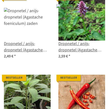
Dropnetel / anijs-
Dropnetel / anijs-
dropnetel (Agastache
dropnetel (Agastache
foeniculum) zaden
foeniculum) bio zaad
2,49 €
*
2,59 €
*
BESTSELLER
BESTSELLER