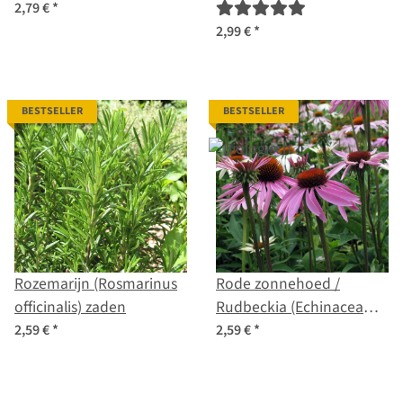
zaden
2,79 €
*
2,99 €
*
BESTSELLER
BESTSELLER
Rozemarijn (Rosmarinus
Rode zonnehoed /
officinalis) zaden
Rudbeckia (Echinacea
purpurea) bio zaad
2,59 €
*
2,59 €
*