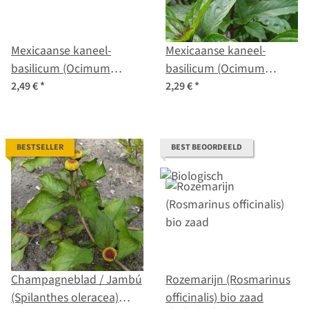
Mexicaanse kaneel-
Mexicaanse kaneel-
basilicum (Ocimum
basilicum (Ocimum
basilicum) bio zaad
basilicum) zaden
2,49 €
*
2,29 €
*
BESTSELLER
BEST BEOORDEELD
Champagneblad / Jambú
Rozemarijn (Rosmarinus
(Spilanthes oleracea)
officinalis) bio zaad