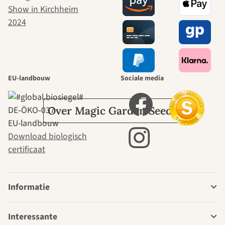
naar onszelf
leidt door de
tuin.
EU-landbouw
Sociale media
DE‑ÖKO‑037
Over Magic Garden Seeds
EU-landbouw
Download biologisch
certificaat
Informatie
Interessante