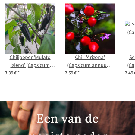
Chilipeper 'Mulato
Chili 'Arizona'
Se
Isleno' (Capsicum
(Capsicum annuum)
(C
annuum) zaden
zaden
3,39 €
*
2,59 €
*
2,49
Een van de