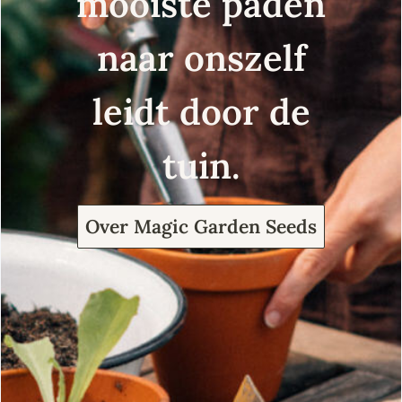
mooiste paden
naar onszelf
leidt door de
tuin.
Over Magic Garden Seeds