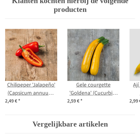
Klanten kochten hierbij de volgende
producten
Chilipeper 'Jalapeño'
Gele courgette
Ají
(Capsicum annuum)
'Goldena' (Cucurbita
zaden
pepo) zaden
(Ca
2,49 €
*
2,59 €
*
2,99
Vergelijkbare artikelen