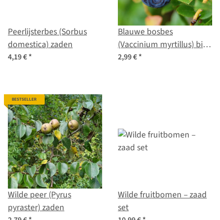
Peerlijsterbes (Sorbus
Blauwe bosbes
domestica) zaden
(Vaccinium myrtillus) bio
zaad
4,19 €
*
2,99 €
*
BESTSELLER
Wilde peer (Pyrus
Wilde fruitbomen – zaad
pyraster) zaden
set