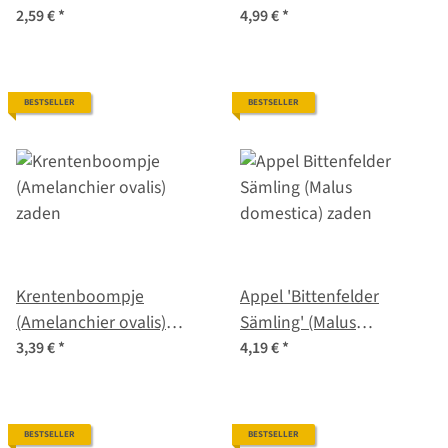
zaad
2,59 €
*
4,99 €
*
BESTSELLER
BESTSELLER
Krentenboompje
Appel 'Bittenfelder
(Amelanchier ovalis)
Sämling' (Malus
zaden
domestica) zaden
3,39 €
*
4,19 €
*
BESTSELLER
BESTSELLER