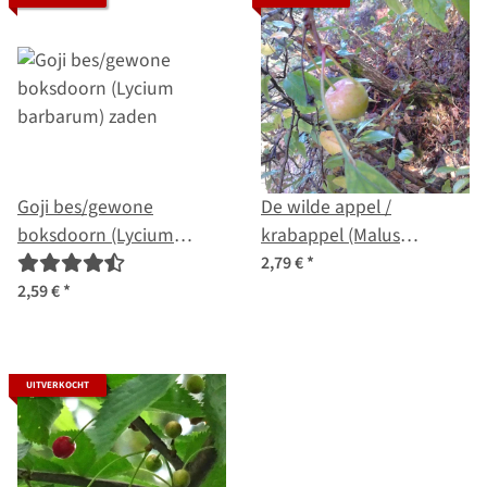
Goji bes/gewone
De wilde appel /
boksdoorn (Lycium
krabappel (Malus
barbarum) zaden
sylvestris) zaden
2,79 €
*
2,59 €
*
UITVERKOCHT