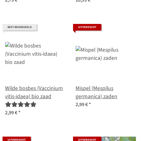
2,79 €
*
10,99 €
*
BEST BEOORDEELD
UITVERKOCHT
Wilde bosbes (Vaccinium
Mispel (Mespilus
vitis-idaea) bio zaad
germanica) zaden
2,99 €
*
2,99 €
*
UITVERKOCHT
UITVERKOCHT