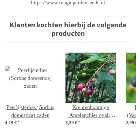
https://www.magicgardenseeds.nl
Klanten kochten hierbij de volgende
producten
Peerlijsterbes (Sorbus
Krentenboompje
domestica) zaden
(Amelanchier ovalis)
(Va
4,19 €
*
3,39 €
*
2,99
zaden