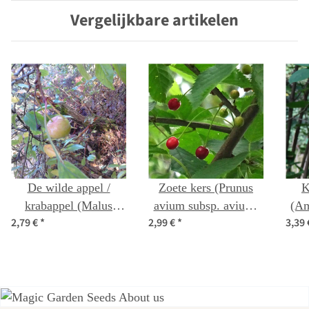
Vergelijkbare artikelen
De wilde appel /
Zoete kers (Prunus
K
krabappel (Malus
avium subsp. avium)
(Am
2,79 €
*
2,99 €
*
3,39
sylvestris) zaden
zaden