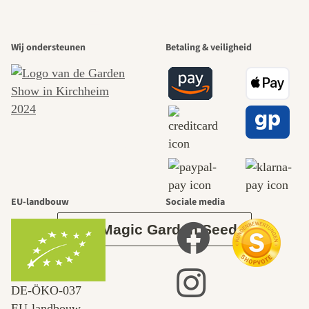
Een van de
Wij ondersteunen
Betaling & veiligheid
mooiste paden
naar onszelf
leidt door de
tuin.
EU-landbouw
Sociale media
Over Magic Garden Seeds
DE‑ÖKO‑037
EU-landbouw