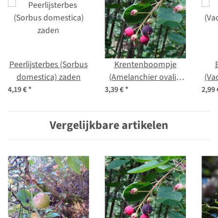
Peerlijsterbes (Sorbus
Krentenboompje
domestica) zaden
(Amelanchier ovalis)
(Va
zaden
4,19 €
*
3,39 €
*
2,99
Vergelijkbare artikelen