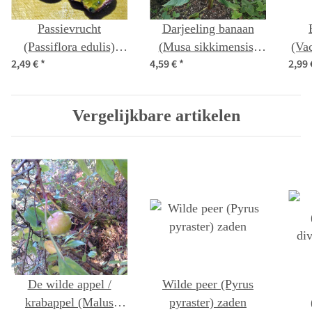
Passievrucht
Darjeeling banaan
(Passiflora edulis)
(Musa sikkimensis)
(Va
2,49 €
*
4,59 €
*
2,99
zaden
zaden
Vergelijkbare artikelen
De wilde appel /
Wilde peer (Pyrus
krabappel (Malus
pyraster) zaden