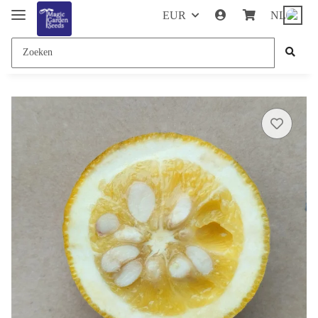
EUR
NL