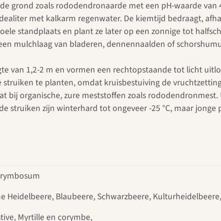
de grond zoals rododendronaarde met een pH-waarde van 4,0
ealiter met kalkarm regenwater. De kiemtijd bedraagt, afh
 koele standplaats en plant ze later op een zonnige tot halfs
bij een mulchlaag van bladeren, dennennaalden of schorshumu
e van 1,2-2 m en vormen een rechtopstaande tot licht uitl
struiken te planten, omdat kruisbestuiving de vruchtzettin
aat bij organische, zure meststoffen zoals rododendronmest
de struiken zijn winterhard tot ongeveer -25 °C, maar jonge
orymbosum
e Heidelbeere, Blaubeere, Schwarzbeere, Kulturheidelbeere
stive, Myrtille en corymbe,