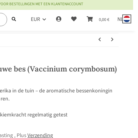
 VOOR BESTELLINGEN MET EEN KLANTENACCOUNT
EUR
NL
0,00 €
auwe bes (Vaccinium corymbosum)
rika in de tuin – de aromatische bessenkoningin
uren.
, kiemkracht regelmatig getest
asting , Plus
Verzending