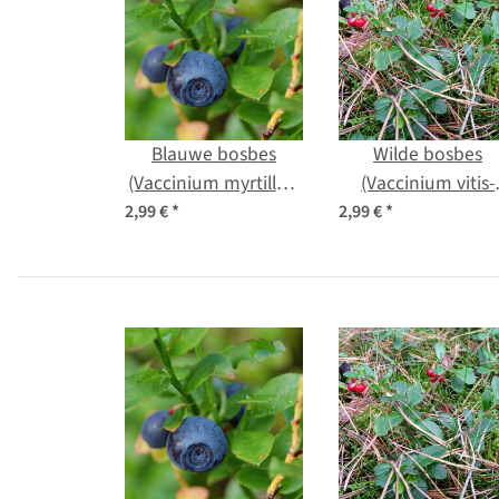
Blauwe bosbes
Wilde bosbes
(Vaccinium myrtillus)
(Vaccinium vitis-
bio zaad
idaea) bio zaad
2,99 €
*
2,99 €
*