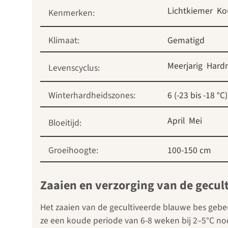
Lichtkiemer
Ko
Kenmerken:
Klimaat:
Gematigd
Meerjarig
Hard
Levenscyclus:
Winterhardheidszones:
6 (-23 bis -18 °C)
April
Mei
Bloeitijd:
Groeihoogte:
100-150 cm
Zaaien en verzorging van de gecul
Het zaaien van de gecultiveerde blauwe bes gebeu
ze een koude periode van 6-8 weken bij 2–5°C nod