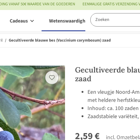
DING VANAF 50€ WAARDE VAN DE GOEDEREN
EENMALIGE GRATIS VERZENDING
Cadeaus
Wetenswaardigheden
Service
il
Gecultiveerde blauwe bes (Vaccinium corymbosum) zaad
Gecultiveerde bl
zaad
Een vleugje Noord-Ame
met heldere herfstkle
Inhoud: ca. 100 zaden
Zaadstabiele variëteit
2,59 €
incl. Omzetbel