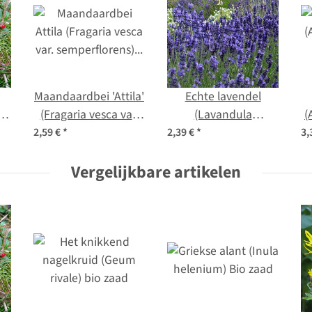
Maandaardbei 'Attila'
Echte lavendel
(Fragaria vesca var.
(Lavandula
(
semperflorens)
angustifolia) zaden
2,59 €
*
2,39 €
*
3,
zaden
Vergelijkbare artikelen