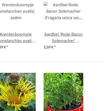
Krentenboompje
Aardbei 'Rode Baron
Amelanchier ovalis)
Solemacher'
zaden
(Fragaria vesca var.
39 €
*
2,59 €
*
semperflorens)
zaden