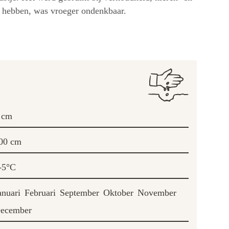
te hebben, was vroeger ondenkbaar.
 cm
00 cm
-5°C
anuari
Februari
September
Oktober
November
ecember