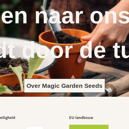
en naar ons
dt door de t
Over Magic Garden Seeds
eiligheid
EU-landbouw