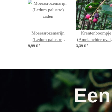
Moerasrozemarijn
Krentenboompje
(Ledum palustre)
(Amelanchier ovali
9,99 €
*
3,39 €
*
zaden
zaden
Een