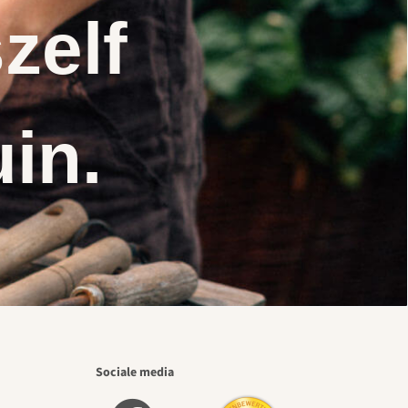
zelf
uin.
Sociale media