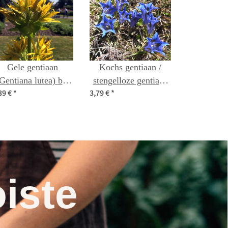
Gele gentiaan
Kochs gentiaan /
Gentiana lutea) bio
stengelloze gentiaan
39 €
*
3,79 €
*
zaad
(Gentiana acaulis)
zaden
iste