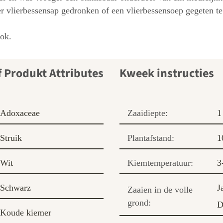
der vlierbessensap gedronken of een vlierbessensoep gegeten 
ok.
Kweek instructies
Adoxaceae
Zaaidiepte:
1
Struik
Plantafstand:
1
Wit
Kiemtemperatuur:
3
Schwarz
J
Zaaien in de volle
grond:
D
Koude kiemer