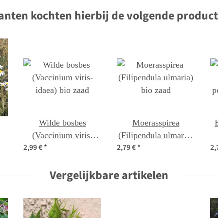
anten kochten hierbij de volgende produc
Wilde bosbes
Moerasspirea
(Vaccinium vitis-
(Filipendula ulmaria)
2,99 €
*
2,79 €
*
2,
ad
idaea) bio zaad
bio zaad
p
Vergelijkbare artikelen