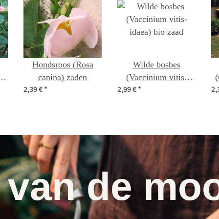
Hondsroos (Rosa
Wilde bosbes
s)
canina) zaden
(Vaccinium vitis-
(
2,39 €
*
2,99 €
*
2,
idaea) bio zaad
 van de moo