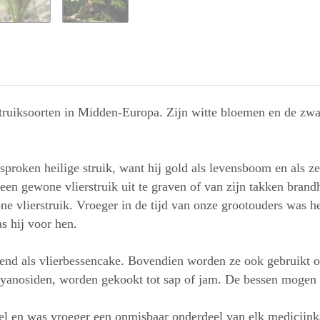
ruiksoorten in Midden-Europa. Zijn witte bloemen en de zwar
proken heilige struik, want hij gold als levensboom en als 
en gewone vlierstruik uit te graven of van zijn takken brand
 vlierstruik. Vroeger in de tijd van onze grootouders was he
s hij voor hen.
kend als vlierbessencake. Bovendien worden ze ook gebruikt 
ocyanosiden, worden gekookt tot sap of jam. De bessen mogen n
l en was vroeger een onmisbaar onderdeel van elk medicijnka