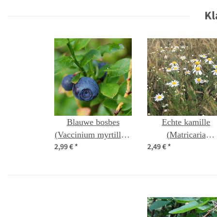
Kl
Blauwe bosbes
Echte kamille
(Vaccinium myrtillus)
(Matricaria
2,99 €
*
2,49 €
*
bio zaad
chamomilla) bio za