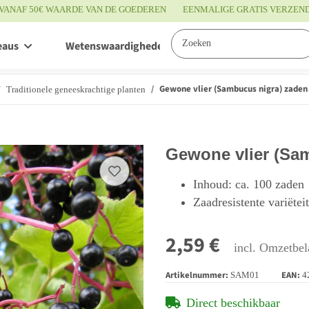
VANAF 50€ WAARDE VAN DE GOEDEREN
EENMALIGE GRATIS VERZEN
eaus
Wetenswaardigheden
Service
Gewone vlier (Sambucus nigra) zaden
Traditionele geneeskrachtige planten
Gewone vlier (Sa
Inhoud: ca. 100 zaden
Zaadresistente variëtei
2,59 €
incl. Omzetbel
Artikelnummer:
EAN:
SAM01
4
Direct beschikbaar