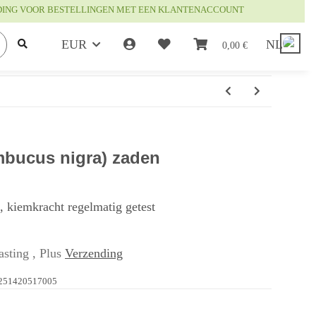
DING VOOR BESTELLINGEN MET EEN KLANTENACCOUNT
EUR
NL
0,00 €
mbucus nigra) zaden
t, kiemkracht regelmatig getest
asting , Plus
Verzending
251420517005