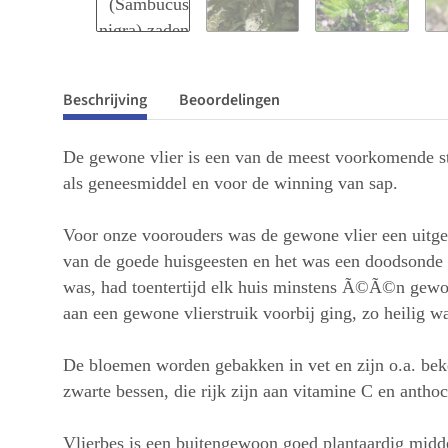
Beschrijving
Beoordelingen
De gewone vlier is een van de meest voorkomende st
als geneesmiddel en voor de winning van sap.
Voor onze voorouders was de gewone vlier een uitges
van de goede huisgeesten en het was een doodsonde e
was, had toentertijd elk huis minstens Ã©Ã©n gewone
aan een gewone vlierstruik voorbij ging, zo heilig wa
De bloemen worden gebakken in vet en zijn o.a. be
zwarte bessen, die rijk zijn aan vitamine C en anth
Vlierbes is een buitengewoon goed plantaardig midde