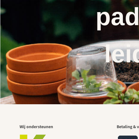
pad
lei
Wij ondersteunen
Betaling & v