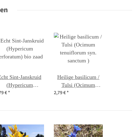
ten
Echt Sint-Janskruid
Heilige basilicum /
(Hypericum
Tulsi (Ocimum
79 €
*
2,79 €
*
erforatum) bio zaad
tenuiflorum syn.
sanctum )