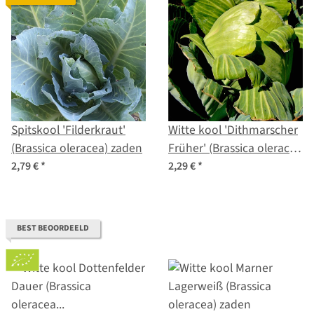
Spitskool 'Filderkraut'
Witte kool 'Dithmarscher
(Brassica oleracea) zaden
Früher' (Brassica oleracea
var. capitata) zaden
2,79 €
*
2,29 €
*
BEST BEOORDEELD