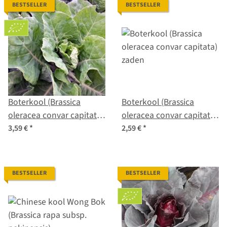
BESTSELLER
BESTSELLER
Boterkool (Brassica
Boterkool (Brassica
oleracea convar capitata)
oleracea convar capitata)
bio zaad
zaden
3,59 €
*
2,59 €
*
BESTSELLER
BESTSELLER