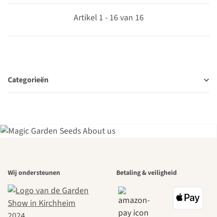
Artikel 1 - 16 van 16
Categorieën
Een van de
Wij ondersteunen
Betaling & veiligheid
mooiste paden
naar onszelf