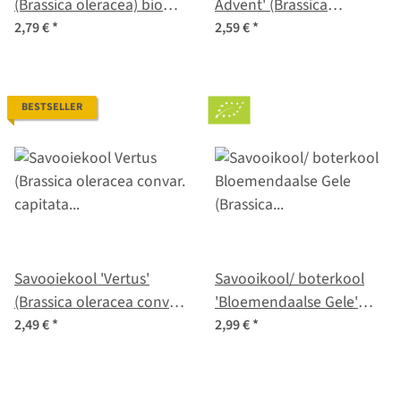
(Brassica oleracea) bio
Advent' (Brassica
zaad
oleracea convar. capitata
2,79 €
*
2,59 €
*
var. sabauda L.) zaden
BESTSELLER
Savooiekool 'Vertus'
Savooikool/ boterkool
(Brassica oleracea convar.
'Bloemendaalse Gele'
capitata var. sabauda L.)
(Brassica oleracea convar.
2,49 €
*
2,99 €
*
zaden
capitata var. sabauda L.)
bio zaad