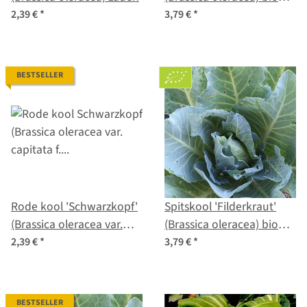
zaad
2,39 €
*
3,79 €
*
BESTSELLER
Rode kool 'Schwarzkopf'
Spitskool 'Filderkraut'
(Brassica oleracea var.
(Brassica oleracea) bio
capitata f. rubra) zaden
zaad
2,39 €
*
3,79 €
*
BESTSELLER