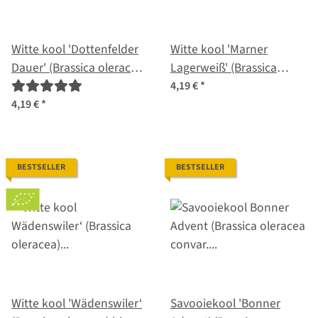
Witte kool 'Dottenfelder
Witte kool 'Marner
Dauer' (Brassica oleracea
Lagerweiß' (Brassica
convar.capitata var.alba)
oleracea) zaden
4,19 €
*
bio zaad
4,19 €
*
BESTSELLER
BESTSELLER
Witte kool 'Wädenswiler‘
Savooiekool 'Bonner