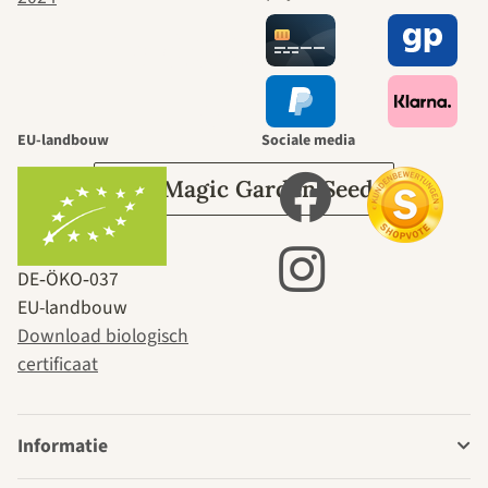
leidt door de
tuin.
EU-landbouw
Sociale media
Over Magic Garden Seeds
DE‑ÖKO‑037
EU-landbouw
Download biologisch
certificaat
Informatie