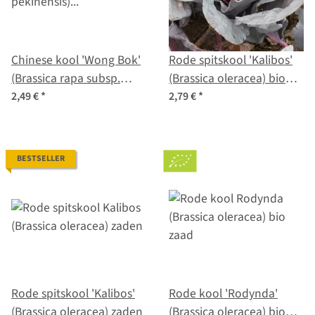
Chinese kool 'Wong Bok'
Rode spitskool 'Kalibos'
(Brassica rapa subsp.
(Brassica oleracea) bio
pekinensis) zaden
zaad
2,49 €
*
2,79 €
*
BESTSELLER
Rode spitskool 'Kalibos'
Rode kool 'Rodynda'
(Brassica oleracea) zaden
(Brassica oleracea) bio