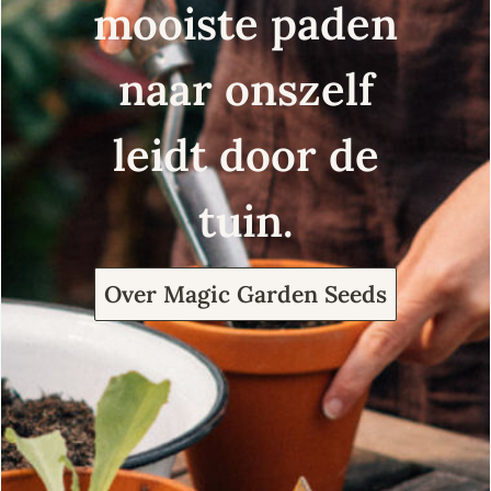
mooiste paden
naar onszelf
leidt door de
tuin.
Over Magic Garden Seeds