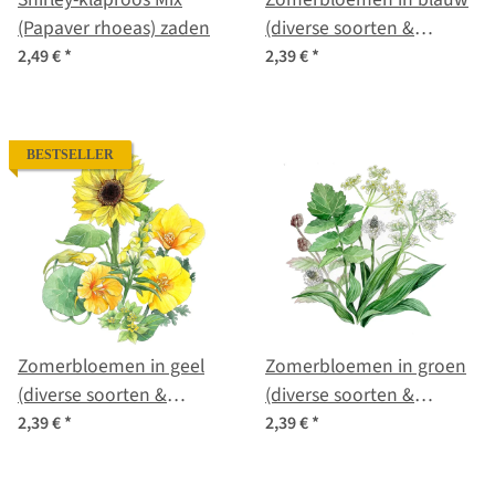
(Papaver rhoeas) zaden
(diverse soorten &
variëteiten) zadenmix
2,49 €
*
2,39 €
*
BESTSELLER
Zomerbloemen in geel
Zomerbloemen in groen
(diverse soorten &
(diverse soorten &
variëteiten) zaad mix
variëteiten) zadenmix
2,39 €
*
2,39 €
*