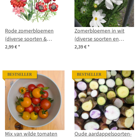
Rode zomerbloemen
Zomerbloemen in wit
(diverse soorten &
(diverse soorten en
variëteiten) – zadenmix
variëteiten) zaad mix
2,99 €
*
2,39 €
*
BESTSELLER
BESTSELLER
Mix van wilde tomaten
Oude aardappelsoorten-