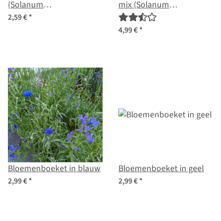
(Solanum
mix (Solanum
pimpinellifolium) zaad
tuberosum) zaden
2,59 €
*
4,99 €
*
Bloemenboeket in blauw
Bloemenboeket in geel
2,99 €
*
2,99 €
*