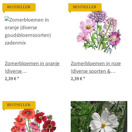
BESTSELLER
BESTSELLER
Zomerbloemen in oranje
Zomerbloemen in roze
(diverse
(diverse soorten &
goudsbloemsoorten)
variëteiten) zadenmix
2,39 €
*
2,39 €
*
zadenmix
BESTSELLER