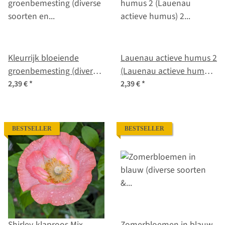
Kleurrijk bloeiende
Lauenau actieve humus 2
groenbemesting (diverse
(Lauenau actieve humus)
soorten en variëteiten)
2 groenbemestermengsel
2,39 €
*
2,39 €
*
biologische zaad mix
(diverse soorten en
variëteiten) biologisch
zaad
BESTSELLER
BESTSELLER
Shirley-klaproos Mix
Zomerbloemen in blauw