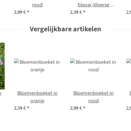
rood
blauw (diverse
soorten &
2,99 €
*
2,39 €
*
2,
variëteiten)
Vergelijkbare artikelen
zadenmix
n
Bloemenboeket in
Bloemenboeket in
oranje
rood
2,59 €
*
2,99 €
*
2,