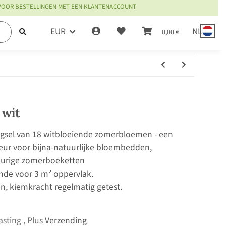
 VOOR BESTELLINGEN MET EEN KLANTENACCOUNT
EUR
NL
0,00 €
 wit
gsel van 18 witbloeiende zomerbloemen - een
eur voor bijna-natuurlijke bloembedden,
urige zomerboeketten
ende voor 3 m² oppervlak.
en, kiemkracht regelmatig getest.
asting , Plus
Verzending