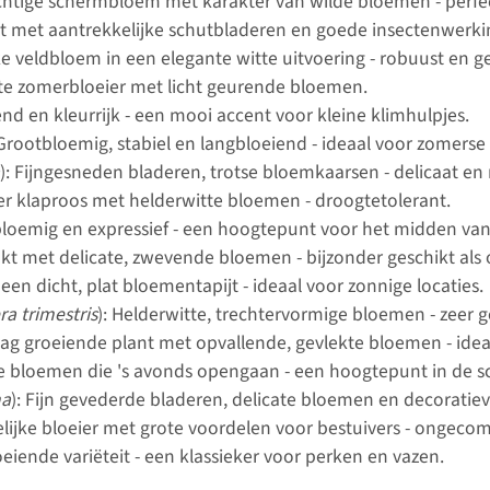
uchtige schermbloem met karakter van wilde bloemen - perfec
nt met aantrekkelijke schutbladeren en goede insectenwerki
eke veldbloem in een elegante witte uitvoering - robuust en ge
te zomerbloeier met licht geurende bloemen.
nd en kleurrijk - een mooi accent voor kleine klimhulpjes.
 Grootbloemig, stabiel en langbloeiend - ideaal voor zomerse 
): Fijngesneden bladeren, trotse bloemkaarsen - delicaat en 
ier klaproos met helderwitte bloemen - droogtetolerant.
bloemig en expressief - een hoogtepunt voor het midden van
takt met delicate, zwevende bloemen - bijzonder geschikt als 
t een dicht, plat bloementapijt - ideaal voor zonnige locaties.
ra trimestris
): Helderwitte, trechtervormige bloemen - zeer g
aag groeiende plant met opvallende, gevlekte bloemen - idea
e bloemen die 's avonds opengaan - een hoogtepunt in de s
na
): Fijn gevederde bladeren, delicate bloemen en decoratie
lijke bloeier met grote voordelen voor bestuivers - ongeco
oeiende variëteit - een klassieker voor perken en vazen.