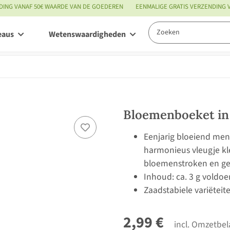
DING VANAF 50€ WAARDE VAN DE GOEDEREN
EENMALIGE GRATIS VERZENDING
eaus
Wetenswaardigheden
Service
Bloemenboeket in
Eenjarig bloeiend men
harmonieus vleugje kl
bloemenstroken en ge
Inhoud: ca. 3 g voldo
Zaadstabiele variëteit
2,99 €
incl. Omzetbel