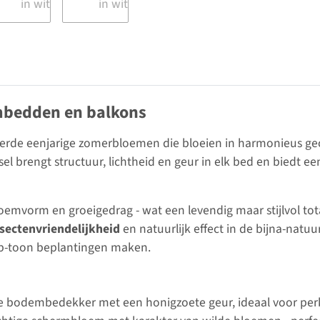
mbedden en balkons
rde eenjarige zomerbloemen die bloeien in harmonieus gecoö
l brengt structuur, lichtheid en geur in elk bed en biedt een
emvorm en groeigedrag - wat een levendig maar stijlvol totaa
sectenvriendelijkheid
en natuurlijk effect in de bijna-natuu
op-toon beplantingen maken.
ate bodembedekker met een honigzoete geur, ideaal voor pe