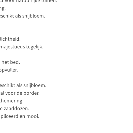
t voor natuurlijke tuinen.
ng.
schikt als snijbloem.
lichtheid.
majestueus tegelijk.
 het bed.
opvuller.
eschikt als snijbloem.
al voor de border.
chemering.
ve zaaddozen.
mpliceerd en mooi.