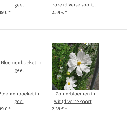
geel
roze (diverse soorten
& variëteiten)
99 €
*
2,39 €
*
zadenmix
Bloemenboeket in
Zomerbloemen in
geel
wit (diverse soorten
en variëteiten) zaad
99 €
*
2,39 €
*
mix