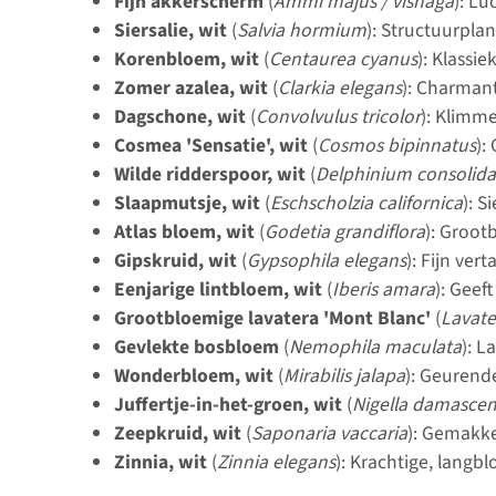
Fijn akkerscherm
(
Ammi majus / visnaga
): L
Siersalie, wit
(
Salvia hormium
): Structuurpla
Korenbloem, wit
(
Centaurea cyanus
): Klassi
Zomer azalea, wit
(
Clarkia elegans
): Charman
Dagschone, wit
(
Convolvulus tricolor
): Klimme
Cosmea 'Sensatie', wit
(
Cosmos bipinnatus
):
Wilde ridderspoor, wit
(
Delphinium consolida
Slaapmutsje, wit
(
Eschscholzia californica
): S
Atlas bloem, wit
(
Godetia grandiflora
): Groot
Gipskruid, wit
(
Gypsophila elegans
): Fijn ver
Eenjarige lintbloem, wit
(
Iberis amara
): Geef
Grootbloemige lavatera 'Mont Blanc'
(
Lavate
Gevlekte bosbloem
(
Nemophila maculata
): L
Wonderbloem, wit
(
Mirabilis jalapa
): Geurend
Juffertje-in-het-groen, wit
(
Nigella damasce
Zeepkruid, wit
(
Saponaria vaccaria
): Gemakke
Zinnia, wit
(
Zinnia elegans
): Krachtige, langbl