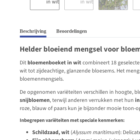
Beschrijving
Beoordelingen
Helder bloeiend mengsel voor bloe
Dit
bloemenboeket in wit
combineert 18 geselectee
wit tot zijdeachtige, glanzende bloesems. Het mengse
bloemenmengsels.
De opgenomen variëteiten verschillen in hoogte, blo
snijbloemen
, terwijl anderen verrukken met hun
in
roze, blauw of paars kun je bijzonder mooie toon-
Inbegrepen variëteiten met speciale kenmerken:
Schildzaad, wit
(
Alyssum maritimum
): Delic