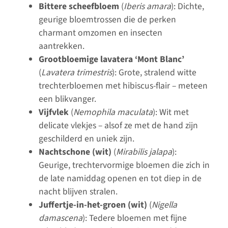
Bittere scheefbloem
(
Iberis amara
): Dichte,
geurige bloemtrossen die de perken
charmant omzomen en insecten
aantrekken.
Grootbloemige lavatera ‘Mont Blanc’
(
Lavatera trimestris
): Grote, stralend witte
trechterbloemen met hibiscus-flair – meteen
een blikvanger.
Vijfvlek
(
Nemophila maculata
): Wit met
delicate vlekjes – alsof ze met de hand zijn
geschilderd en uniek zijn.
Nachtschone (wit)
(
Mirabilis jalapa
):
Geurige, trechtervormige bloemen die zich in
de late namiddag openen en tot diep in de
nacht blijven stralen.
Juffertje-in-het-groen (wit)
(
Nigella
damascena
): Tedere bloemen met fijne