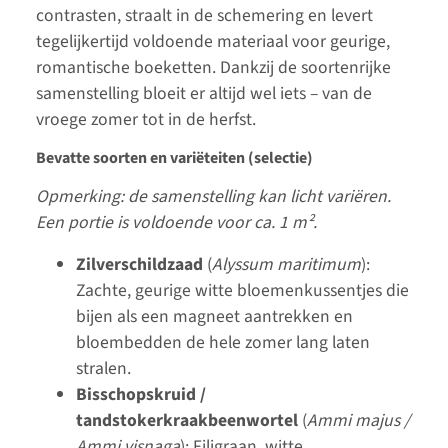
contrasten, straalt in de schemering en levert
tegelijkertijd voldoende materiaal voor geurige,
romantische boeketten. Dankzij de soortenrijke
samenstelling bloeit er altijd wel iets – van de
vroege zomer tot in de herfst.
Bevatte soorten en variëteiten (selectie)
Opmerking: de samenstelling kan licht variëren.
Een portie is voldoende voor ca. 1 m².
Zilverschildzaad
(
Alyssum maritimum
):
Zachte, geurige witte bloemenkussentjes die
bijen als een magneet aantrekken en
bloembedden de hele zomer lang laten
stralen.
Bisschopskruid /
tandstokerkraakbeenwortel
(
Ammi majus /
Ammi visnaga
): Filigraan, witte