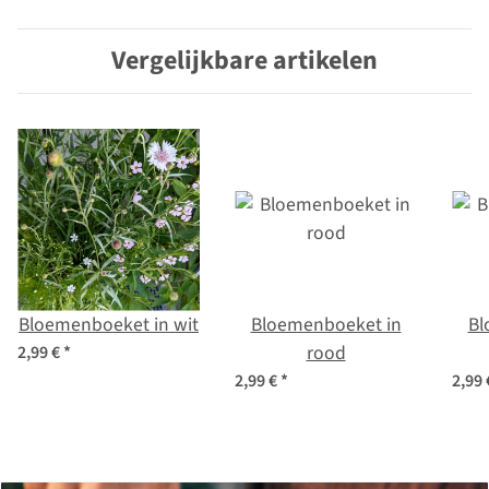
zadenmix
zadenmix
Vergelijkbare artikelen
Bloemenboeket in wit
Bloemenboeket in
Bl
rood
2,99 €
*
2,99 €
*
2,99