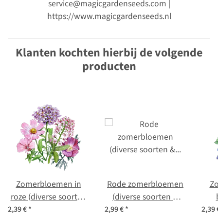
service@magicgardenseeds.com |
https://www.magicgardenseeds.nl
Klanten kochten hierbij de volgende
producten
Zomerbloemen in
Rode zomerbloemen
Z
roze (diverse soorten
(diverse soorten &
& variëteiten)
variëteiten) –
soor
2,39 €
*
2,99 €
*
2,39