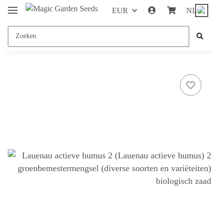
EUR
NL