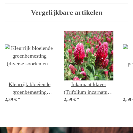
biologische zaad mix
Vergelijkbare artikelen
Kleurrijk bloeiende
Inkarnaat klaver
groenbemesting
(Trifolium incarnatum)
2,39 €
(diverse soorten en
*
2,59 €
*
zaad
2,59
pe
variëteiten)
biologische zaad mix