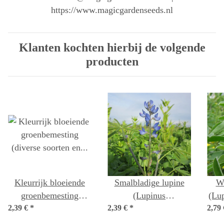
https://www.magicgardenseeds.nl
Klanten kochten hierbij de volgende
producten
Kleurrijk bloeiende
Smalbladige lupine
Wi
groenbemesting
(Lupinus
(Lup
2,39 €
(diverse soorten en
*
2,39 €
angustifolius) zaad
*
2,79
variëteiten)