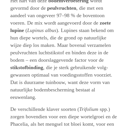
Het hart van deze
bodemverbetering
wordt
gevormd door de
peulvruchten
, die met een
aandeel van ongeveer 97–98 % de boventoon
voeren. De mix wordt aangevoerd door de
zoete
lupine
(
Lupinus albus
). Lupines staan bekend om
hun diepe wortels, die de grond op natuurlijke
wijze diep los maken. Maar bovenal verzamelen
peulvruchten luchtstikstof en binden deze in de
bodem – een doorslaggevende factor voor de
stikstofbinding
, die je sterk gebruikende volg-
gewassen optimaal van voedingsstoffen voorziet.
Dat is duurzame tuinbouw, want deze vorm van
natuurlijke bodembescherming bestaat al
eeuwenlang.
De verschillende klaver soorten (
Trifolium
spp.)
zorgen bovendien voor een diepe wortelgroei en de
Phacelia, als het mengsel tot bloei komt, voor een