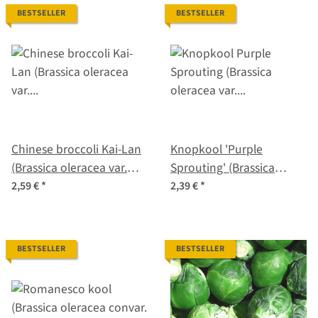
BESTSELLER
BESTSELLER
Chinese broccoli Kai-Lan
Knopkool 'Purple
(Brassica oleracea var.
Sprouting' (Brassica
alboglabra) zaden
oleracea var. italica)
2,59 €
*
2,39 €
*
zaden
BESTSELLER
BESTSELLER