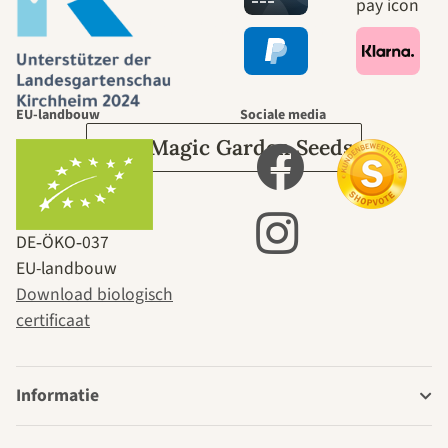
leidt door de
tuin.
EU-landbouw
Sociale media
Over Magic Garden Seeds
DE‑ÖKO‑037
EU-landbouw
Download biologisch
certificaat
Informatie