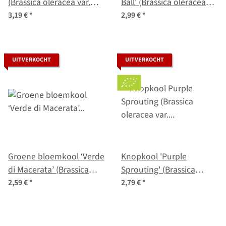
(Brassica oleracea var.
Ball' (Brassica oleracea
gemmifera) bio zaad
var.gemmifera) zaden
3,19 €
*
2,99 €
*
UITVERKOCHT
UITVERKOCHT
Groene bloemkool ‘Verde
Knopkool 'Purple
di Macerata’ (Brassica
Sprouting' (Brassica
oleracea) zaden
oleracea var. italica) bio
2,59 €
*
2,79 €
*
zaad