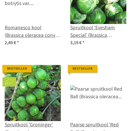
Romanesco kool
Spruitkool 'Evesham
(Brassica oleracea convar.
Special' (Brassica
botrytis var. botrytis)
oleracea var. gemmifera)
2,49 €
*
3,19 €
*
zaden
zaden
BESTSELLER
BESTSELLER
Spruitkool 'Groninger'
Paarse spruitkool 'Red