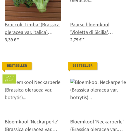
Broccoli ‘Limba’ (Brassica
Paarse bloemkool
oleracea var. italica)
'Violetta di Sicilia'
biologisch zaad
(Brassica oleracea var.
3,39 €
*
2,79 €
*
botrytis) zaad
BESTSELLER
BESTSELLER
Bloemkool 'Neckarperle'
Bloemkool 'Neckarperle'
(Brassica oleracea var.
(Brassica oleracea var.