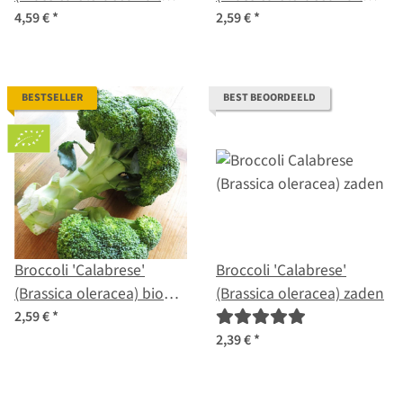
botrytis) bio zaad
botrytis) zaden
4,59 €
*
2,59 €
*
BESTSELLER
BEST BEOORDEELD
Broccoli 'Calabrese'
Broccoli 'Calabrese'
(Brassica oleracea) bio
(Brassica oleracea) zaden
zaad
2,59 €
*
2,39 €
*