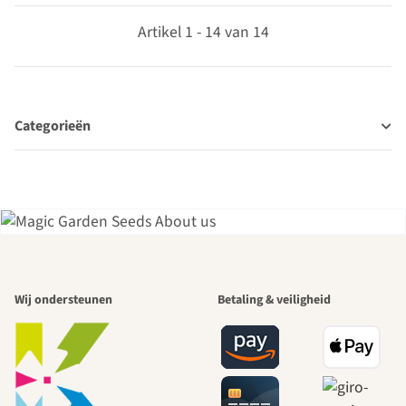
Artikel 1 - 14 van 14
Categorieën
Een van de
Wij ondersteunen
Betaling & veiligheid
mooiste paden
naar onszelf