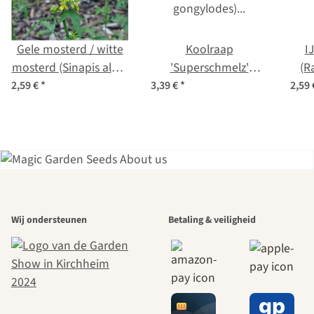
Gele mosterd / witte
Koolraap
I
mosterd (Sinapis alba)
'Superschmelz'
(R
zaden
(Brassica oleracea var.
2,59 €
*
3,39 €
*
2,59
gongylodes) bio zaad
Een van de
Wij ondersteunen
Betaling & veiligheid
mooiste paden
naar onszelf