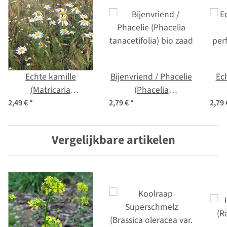
Echte kamille
Bijenvriend / Phacelie
Ec
(Matricaria
(Phacelia
chamomilla) bio zaad
tanacetifolia) bio zaad
per
2,49 €
*
2,79 €
*
2,79
Vergelijkbare artikelen