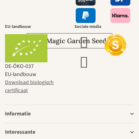
leidt door de
tuin.
EU-landbouw
Sociale media
Over Magic Garden Seeds
DE‑ÖKO‑037
EU-landbouw
Download biologisch
certificaat
Informatie
Interessante