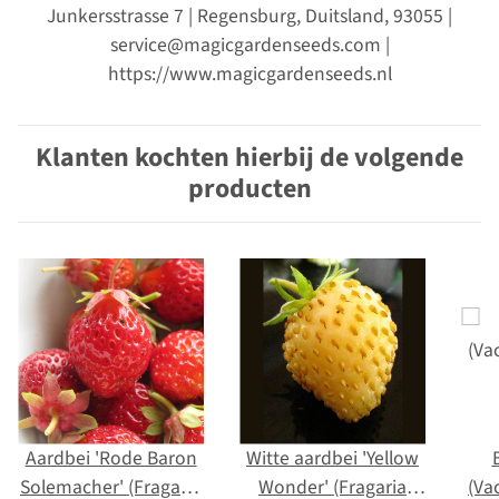
Junkersstrasse 7 | Regensburg, Duitsland, 93055 |
service@magicgardenseeds.com |
https://www.magicgardenseeds.nl
Klanten kochten hierbij de volgende
producten
Aardbei 'Rode Baron
Witte aardbei 'Yellow
Solemacher' (Fragaria
Wonder' (Fragaria
(Va