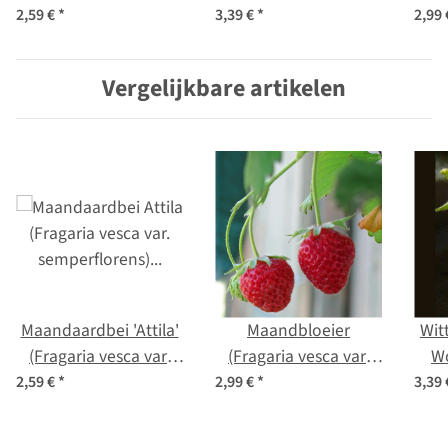
vesca var.
vesca) zaden
2,59 €
*
3,39 €
*
2,99
semperflorens) zaden
Vergelijkbare artikelen
Maandaardbei 'Attila'
Maandbloeier
Wit
(Fragaria vesca var.
(Fragaria vesca var.
Wo
semperflorens) zaden
semperflorens) bio
2,59 €
*
2,99 €
*
3,39
zaad