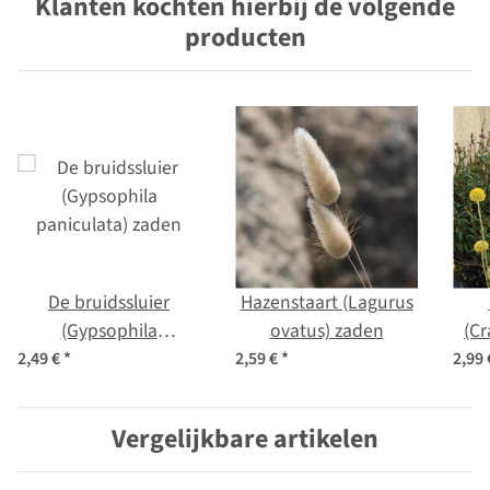
Klanten kochten hierbij de volgende
producten
De bruidssluier
Hazenstaart (Lagurus
(Gypsophila
ovatus) zaden
(Cr
paniculata) zaden
2,49 €
*
2,59 €
*
2,99
Vergelijkbare artikelen