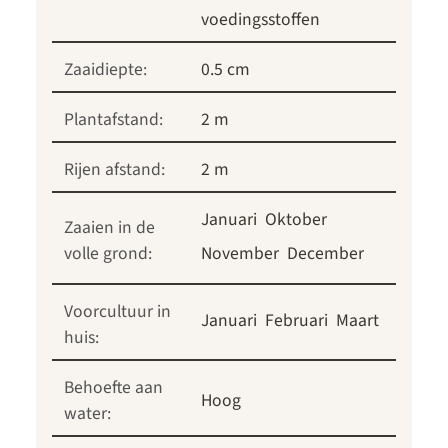
voedingsstoffen
Zaaidiepte:
0.5 cm
Plantafstand:
2 m
Rijen afstand:
2 m
Januari
Oktober
Zaaien in de
volle grond:
November
December
Voorcultuur in
Januari
Februari
Maart
huis:
Behoefte aan
Hoog
water: