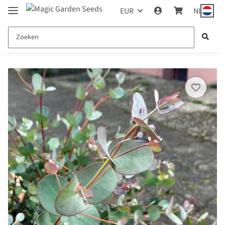
EUR
NL