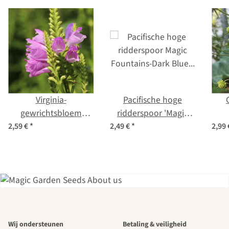
Virginia-
Pacifische hoge
gewrichtsbloem
ridderspoor 'Magic
'Rosea' (Physostegia
Fountains-Dark Blue
schurft
2,59 €
*
2,49 €
*
2,99
virginiana) zaden
Dark Bee' (Delphinium
oc
cultorum) zaden
Een van de
Wij ondersteunen
Betaling & veiligheid