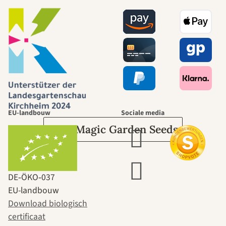
mooiste paden
naar onszelf
leidt door de
tuin.
EU-landbouw
Sociale media
Over Magic Garden Seeds
DE‑ÖKO‑037
EU-landbouw
Download biologisch
certificaat