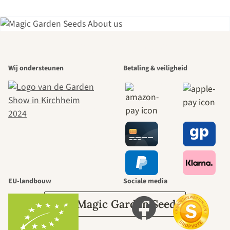
Een van de
Wij ondersteunen
Betaling & veiligheid
mooiste paden
naar onszelf
leidt door de
tuin.
EU-landbouw
Sociale media
Over Magic Garden Seeds