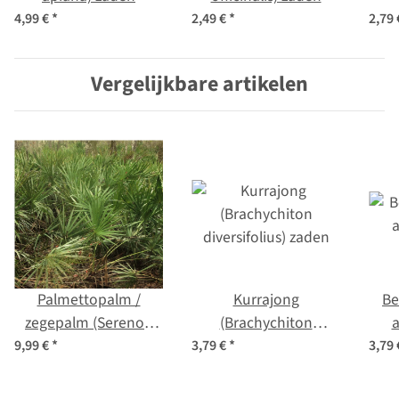
m
4,99 €
*
2,49 €
*
2,79
(M
Vergelijkbare artikelen
Palmettopalm /
Kurrajong
Be
zegepalm (Serenoa
(Brachychiton
a
repens) zaden
diversifolius) zaden
9,99 €
*
3,79 €
*
3,79