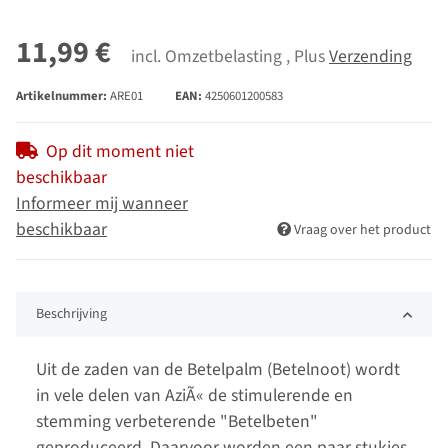
11,99 €
incl. Omzetbelasting , Plus
Verzending
Artikelnummer:
ARE01
EAN:
4250601200583
Op dit moment niet
beschikbaar
Informeer mij wanneer
beschikbaar
Vraag over het product
Beschrijving
Uit de zaden van de Betelpalm (Betelnoot) wordt
in vele delen van AziÃ« de stimulerende en
stemming verbeterende "Betelbeten"
geproduceerd. Daarvoor worden een paar stukjes