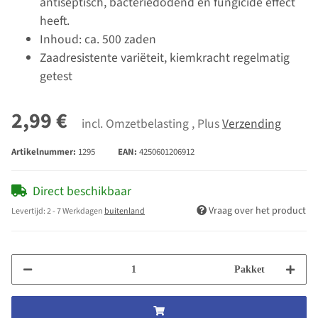
antiseptisch, bacteriedodend en fungicide effect
heeft.
Inhoud: ca. 500 zaden
Zaadresistente variëteit, kiemkracht regelmatig
getest
2,99 €
incl. Omzetbelasting , Plus
Verzending
Artikelnummer:
1295
EAN:
4250601206912
Direct beschikbaar
Vraag over het product
Levertijd:
2 - 7 Werkdagen
buitenland
Pakket