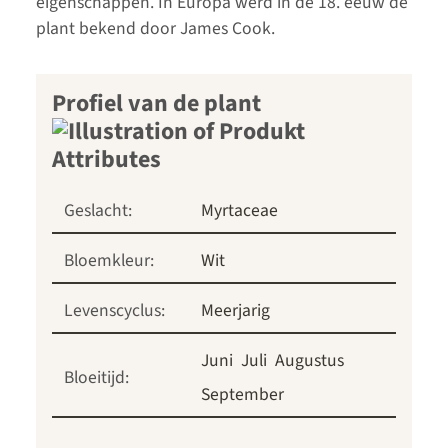
eigenschappen. In Europa werd in de 18. eeuw de
plant bekend door James Cook.
Profiel van de plant
Geslacht:
Myrtaceae
Bloemkleur:
Wit
Levenscyclus:
Meerjarig
Juni
Juli
Augustus
Bloeitijd:
September