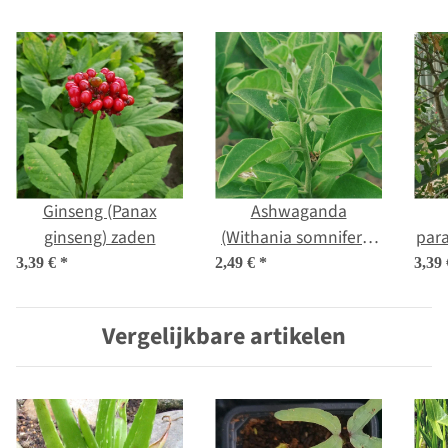
Ginseng (Panax
Ashwaganda
ginseng) zaden
(Withania somnifera)
para
zaden
3,39 €
*
2,49 €
*
3,39
Vergelijkbare artikelen