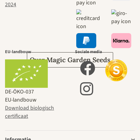
naar onszelf
leidt door de
tuin.
EU-landbouw
Sociale media
Over Magic Garden Seeds
DE‑ÖKO‑037
EU-landbouw
Download biologisch
certificaat
Informatie