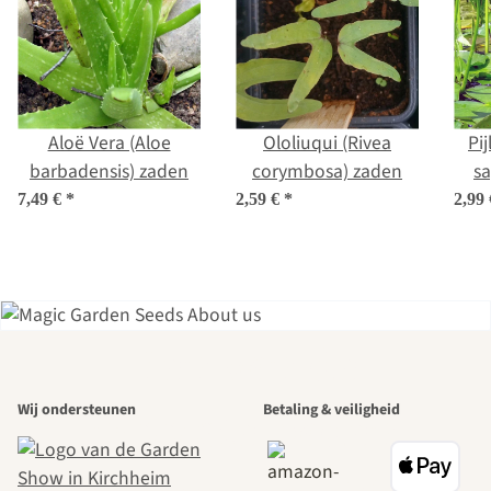
Aloë Vera (Aloe
Ololiuqui (Rivea
Pij
barbadensis) zaden
corymbosa) zaden
sa
7,49 €
*
2,59 €
*
2,99
Een van de
Wij ondersteunen
Betaling & veiligheid
mooiste paden