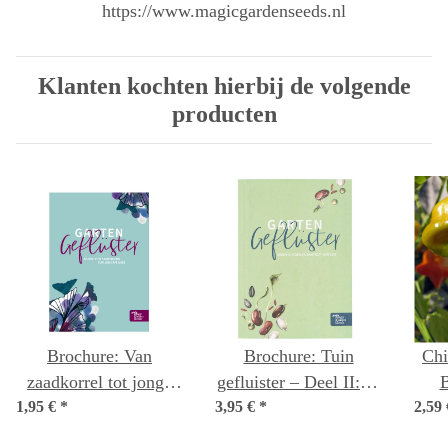
https://www.magicgardenseeds.nl
Klanten kochten hierbij de volgende
producten
Brochure: Van
Brochure: Tuin
Chi
zaadkorrel tot jonge
gefluister – Deel II: Je
B
1,95 €
plant (Duitstalig)
*
3,95 €
eigen zaad oogsten
*
2,59
b
(tekst in het Duits en