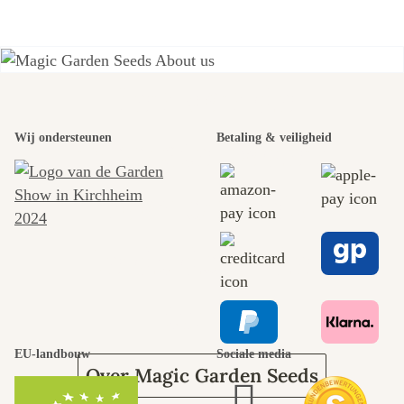
Engels)
Een van de
mooiste paden
Wij ondersteunen
Betaling & veiligheid
naar onszelf
leidt door de
tuin.
EU-landbouw
Sociale media
Over Magic Garden Seeds