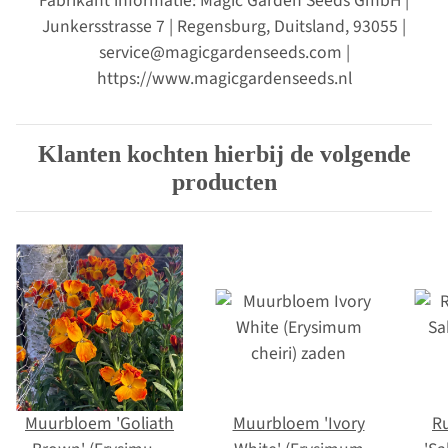
Fabrikant informatie: Magic Garden Seeds GmbH |
Junkersstrasse 7 | Regensburg, Duitsland, 93055 |
service@magicgardenseeds.com |
https://www.magicgardenseeds.nl
Klanten kochten hierbij de volgende
producten
Muurbloem 'Goliath
Muurbloem 'Ivory
R