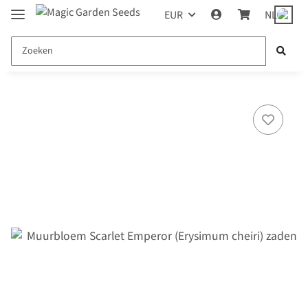
EUR
NL