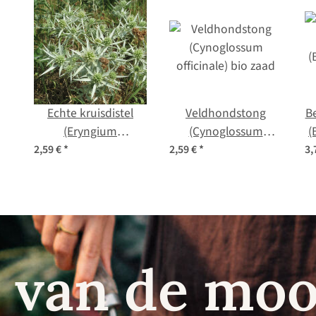
Echte kruisdistel
Veldhondstong
Be
(Eryngium
(Cynoglossum
(
campestre) zaden
officinale) bio zaad
2,59 €
*
2,59 €
*
3,
n
 van de moo