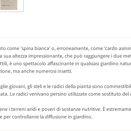
o come 'spina bianca' o, erroneamente, come 'cardo asinin
 la sua altezza impressionante, che può raggiungere i due metri
ttili, è uno spettacolo affascinante in qualsiasi giardino natu
nzione, ma anche numerosi insetti.
lie giovani, gli steli e le radici della pianta sono commestibi
ta. Le radici venivano persino utilizzate come sostituto del
 bene i terreni aridi e poveri di sostanze nutritive. È estrem
 per controllarne la diffusione in giardino.