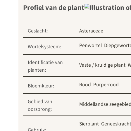
Profiel van de plant
Geslacht:
Asteraceae
Penwortel
Diepgewort
Wortelsysteem:
Identificatie van
Vaste / kruidige plant
W
planten:
Rood
Purperrood
Bloemkleur:
Gebied van
Middellandse zeegebie
oorsprong:
Sierplant
Geneeskracht
Gebruik: