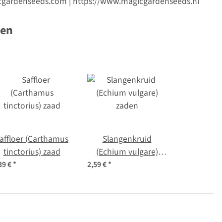
gicgardenseeds.com | https://www.magicgardenseeds.nl
ten
affloer (Carthamus
Slangenkruid
tinctorius) zaad
(Echium vulgare)
zaden
39 €
*
2,59 €
*