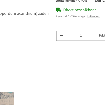
Artikelnummer:
ONO01
EAN:
42
Direct beschikbaar
Levertijd:
2 - 7 Werkdagen
buitenland
Pak