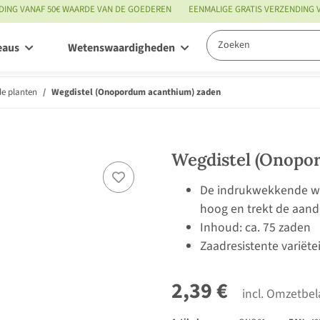
DING VANAF 50€ WAARDE VAN DE GOEDEREN
EENMALIGE GRATIS VERZENDING
eaus
Wetenswaardigheden
Service
de planten
Wegdistel (Onopordum acanthium) zaden
Wegdistel (Onopo
De indrukwekkende wil
hoog en trekt de aanda
Inhoud: ca. 75 zaden
Zaadresistente variëte
2,39 €
incl. Omzetbel