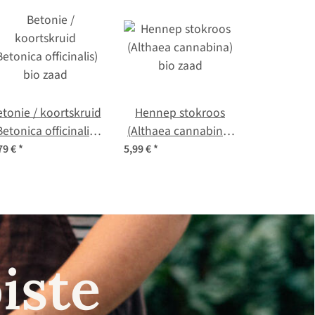
tonie / koortskruid
Hennep stokroos
Betonica officinalis)
(Althaea cannabina)
bio zaad
bio zaad
79 €
*
5,99 €
*
iste