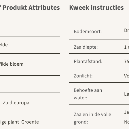
Kweek instructies
D
Bodemsoort:
elde
Zaaidiepte:
1
Plantafstand:
7
ilde bloem
Zonlicht:
Vo
Behoefte aan
L
water:
d
Zuid-europa
Ja
Zaaien in de volle
ige plant
Groente
grond:
N