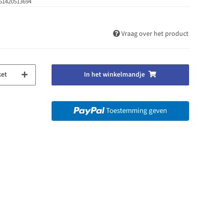
51420513694
Vraag over het product
ket
In het winkelmandje
Toestemming geven