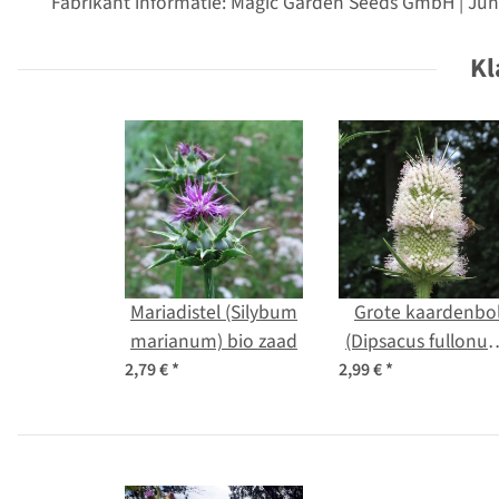
Fabrikant informatie: Magic Garden Seeds GmbH | Jun
Kl
Mariadistel (Silybum
Grote kaardenbo
marianum) bio zaad
(Dipsacus fullonu
bio zaad
2,79 €
*
2,99 €
*