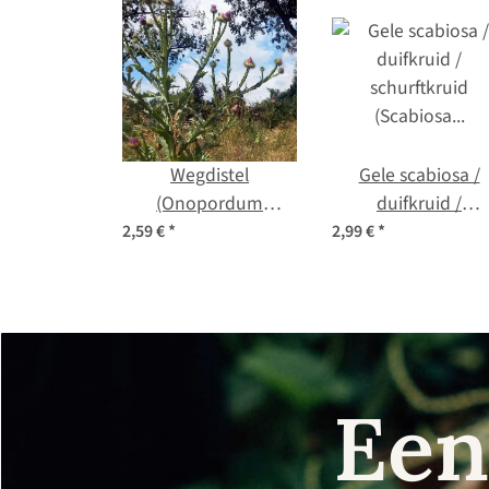
Wegdistel
Gele scabiosa /
(Onopordum
duifkruid /
acanthium) bio zaad
schurftkruid
2,59 €
*
2,99 €
*
(Scabiosa
ochroleuca) zade
Een