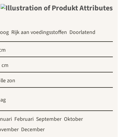
roog
Rijk aan voedingsstoffen
Doorlatend
 cm
5 cm
lle zon
aag
nuari
Februari
September
Oktober
ovember
December