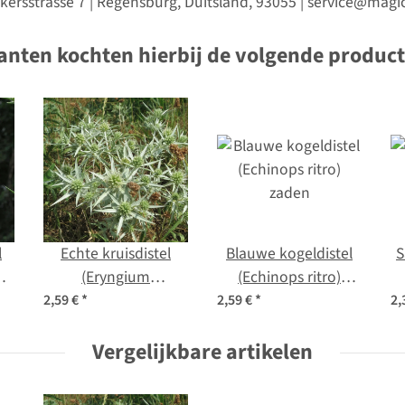
kersstrasse 7 | Regensburg, Duitsland, 93055 | service@ma
anten kochten hierbij de volgende produc
l
Echte kruisdistel
Blauwe kogeldistel
S
m)
(Eryngium
(Echinops ritro)
campestre) zaden
zaden
2,59 €
*
2,59 €
*
2,
Vergelijkbare artikelen