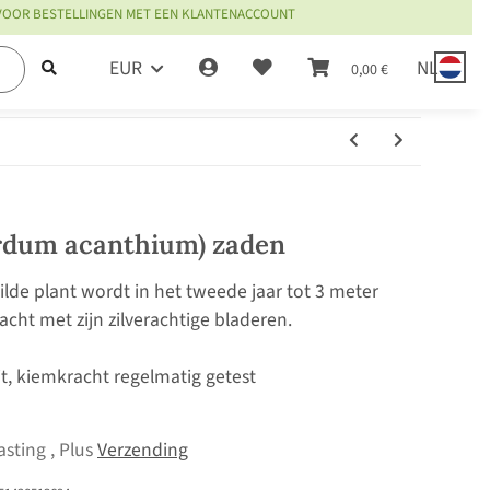
 VOOR BESTELLINGEN MET EEN KLANTENACCOUNT
EUR
NL
0,00 €
rdum acanthium) zaden
de plant wordt in het tweede jaar tot 3 meter
cht met zijn zilverachtige bladeren.
it, kiemkracht regelmatig getest
asting , Plus
Verzending