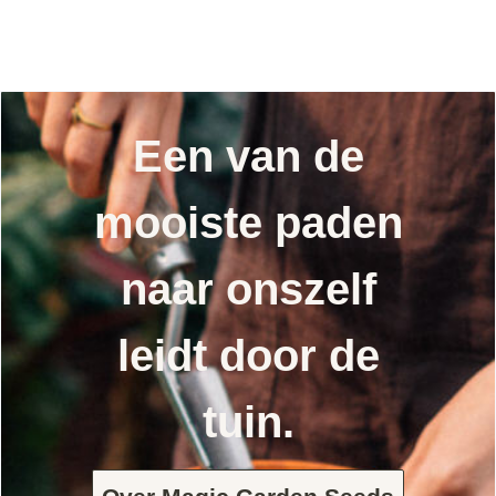
Een van de
mooiste paden
naar onszelf
leidt door de
tuin.