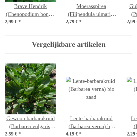
Brave Hendrik
Moerasspirea
Gul
(Chenopodium bonus-
(Filipendula ulmaria)
(P
2,99 €
henricus) bio zaad
*
2,79 €
*
bio zaad
2,99
Vergelijkbare artikelen
Gewoon barbarakruid
Lente-barbarakruid
Le
(Barbarea vulgaris)
(Barbarea verna) bio
(
2,59 €
*
zaden
4,19 €
*
zaad
2,29