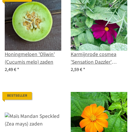
Honingmeloen 'Oliwin'
Karmijnrode cosmea
(Cucumis melo) zaden
'Sensation Dazzler'
(Cosmos bipinnatus)
2,49 €
*
2,59 €
*
zaden
BESTSELLER