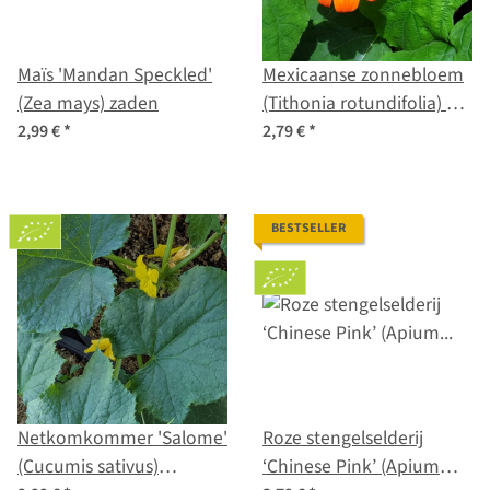
Maïs 'Mandan Speckled'
Mexicaanse zonnebloem
(Zea mays) zaden
(Tithonia rotundifolia) –
zaad
2,99 €
*
2,79 €
*
BESTSELLER
Netkomkommer 'Salome'
Roze stengelselderij
(Cucumis sativus)
‘Chinese Pink’ (Apium