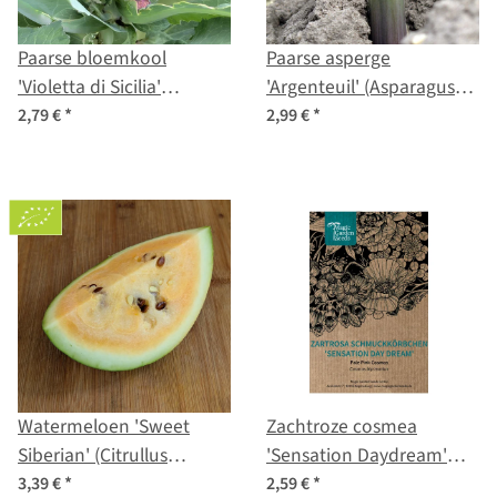
Paarse bloemkool
Paarse asperge
'Violetta di Sicilia'
'Argenteuil' (Asparagus
(Brassica oleracea var.
officinalis) biologische
2,79 €
*
2,99 €
*
botrytis) zaad
zaden
Watermeloen 'Sweet
Zachtroze cosmea
Siberian' (Citrullus
'Sensation Daydream'
lanatus) biologisch zaad
(Cosmos bipinnatus)
3,39 €
*
2,59 €
*