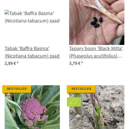
Tabak ‘Baffra Basma’
Tepary boon 'Black Mitla'
(Nicotiana tabacum) zaad
(Phaseolus acutifolius)
zaad
2,99 €
*
3,79 €
*
BESTSELLER
BESTSELLER