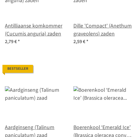
Antilliaanse komkommer
Dille 'Compact' (Anethum
(Cucumis anguria) zaden
graveolens) zaden
2,79 €
*
2,59 €
*
BESTSELLER
Aardginseng (Talinum
Boerenkool ‘Emerald Ice’
paniculatum) zaad
(Brassica oleracea convar.