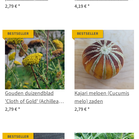
acephala var. sabellica)
2,79 €
*
4,19 €
*
zaden
BESTSELLER
BESTSELLER
Gouden duizendblad
Kajari meloen (Cucumis
'Cloth of Gold' (Achillea
melo) zaden
filipendulina) zaad
2,79 €
*
2,79 €
*
BESTSELLER