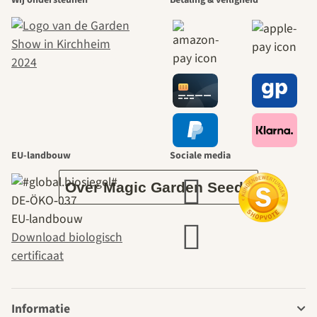
mooiste paden
naar onszelf
leidt door de
tuin.
EU-landbouw
Sociale media
Over Magic Garden Seeds
DE‑ÖKO‑037
EU-landbouw
Download biologisch
certificaat
Informatie