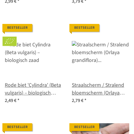
biologisch zaad
graveolens) biologisch
2,99 €
*
3,79 €
*
zaad
BESTSELLER
BESTSELLER
Rode biet 'Cylindra' (Beta
Straalscherm / Stralend
vulgaris) – biologisch
bloemscherm (Orlaya
zaad
grandiflora) zaden
2,49 €
*
2,79 €
*
BESTSELLER
BESTSELLER