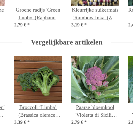
he
Groene radijs 'Green
Kleurrijke suikermaïs
Ro
Luobo' (Raphanus
'Rainbow Inka' (Zea
2,79 €
sativus) zaad
*
3,19 €
mays) bio zaad
*
2,
io
Vergelijkbare artikelen
en'
Broccoli ‘Limba’
Paarse bloemkool
(Brassica oleracea
'Violetta di Sicilia'
3,39 €
var. italica)
*
2,79 €
(Brassica oleracea
*
2,
biologisch zaad
var. botrytis) zaad