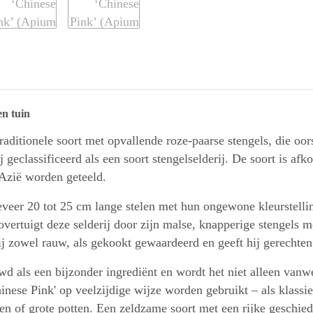
en tuin
traditionele soort met opvallende roze-paarse stengels, die oo
 geclassificeerd als een soort stengelselderij. De soort is afk
-Azië worden geteeld.
eer 20 tot 25 cm lange stelen met hun ongewone kleurstelling,
overtuigt deze selderij door zijn malse, knapperige stengels m
ij zowel rauw, als gekookt gewaardeerd en geeft hij gerechten 
uwd als een bijzonder ingrediënt en wordt het niet alleen van
nese Pink' op veelzijdige wijze worden gebruikt – als klassie
n of grote potten. Een zeldzame soort met een rijke geschied