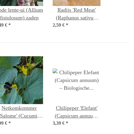
de lente-ui (Allium
Radijs 'Red Meat'
fistulosum) zaden
(Raphanus sativus)
49 €
*
2,59 €
*
zaden
Netkomkommer
Chilipeper 'Elefant'
'Salome' (Cucumis
(Capsicum annuum)
99 €
sativus) biologisch
*
3,39 €
– Biologische zaden
*
zaad