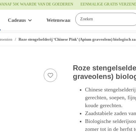
VANAF 50€ WAARDE VAN DE GOEDEREN
EENMALIGE GRATIS VERZEN
Cadeaus
Wetenswaardigheden
Service
groenten
Roze stengelselderij ‘Chinese Pink’ (Apium graveolens) biologisch z
Roze stengelselde
graveolens) biolo
Chinese stengelselderi
gerechten, soepen, fij
koude gerechten.
Zaadstabiele zaden van
Biologische selderijso
zomer tot in de herfst 