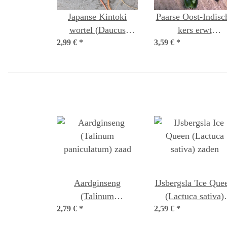
Japanse Kintoki
Paarse Oost-Indisc
wortel (Daucus
kers erwt
2,99 €
carota) zaden
*
3,59 €
"Blauwschokker"
*
(Pisum sativum) b
zaad
Aardginseng
IJsbergsla 'Ice Que
(Talinum
(Lactuca sativa)
2,79 €
paniculatum) zaad
*
2,59 €
*
zaden