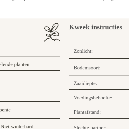
Kweek instructies
Zonlicht:
elende planten
Bodemsoort:
Zaaidiepte:
Voedingsbehoefte:
oente
Plantafstand:
Niet winterhard
Slechte partner: