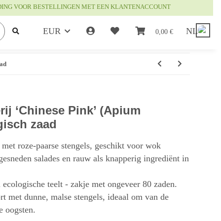
DING VOOR BESTELLINGEN MET EEN KLANTENACCOUNT
EUR
NL
0,00 €
aad
rij ‘Chinese Pink’ (Apium
gisch zaad
j met roze-paarse stengels, geschikt voor wok
ngesneden salades en rauw als knapperig ingrediënt in
 ecologische teelt - zakje met ongeveer 80 zaden.
ort met dunne, malse stengels, ideaal om van de
te oogsten.