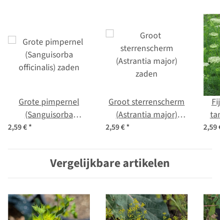
Grote pimpernel
Groot sterrenscherm
Fi
(Sanguisorba
(Astrantia major)
ta
officinalis) zaden
zaden
(Am
2,59 €
*
2,59 €
*
2,59
Vergelijkbare artikelen