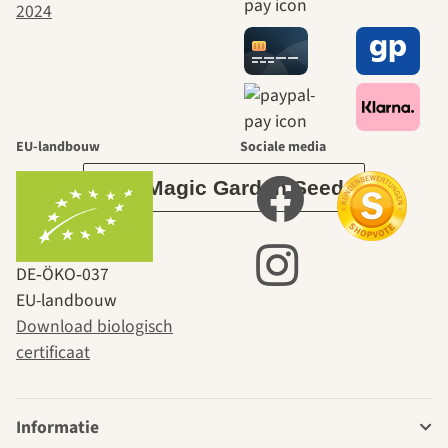
naar onszelf
leidt door de
tuin.
EU-landbouw
Sociale media
Over Magic Garden Seeds
DE‑ÖKO‑037
EU-landbouw
Download biologisch
certificaat
Informatie