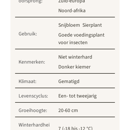
oorsprong:
Zuid-europa
Noord-afrika
Snijbloem
Sierplant
Gebruik:
Goede voedingsplant
voor insecten
Niet winterhard
Kenmerken:
Donker kiemer
Klimaat:
Gematigd
Levenscyclus:
Een- tot tweejarig
Groeihoogte:
20-60 cm
Winterhardhei
7 (-18 bis -12 °C)