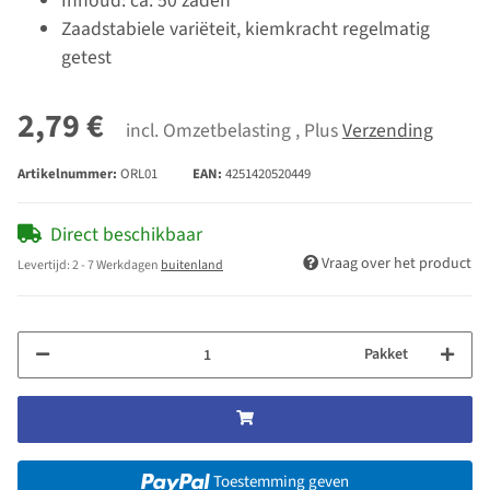
Inhoud: ca. 50 zaden
Zaadstabiele variëteit, kiemkracht regelmatig
getest
2,79 €
incl. Omzetbelasting , Plus
Verzending
Artikelnummer:
ORL01
EAN:
4251420520449
Direct beschikbaar
Vraag over het product
Levertijd:
2 - 7 Werkdagen
buitenland
Pakket
Toestemming geven