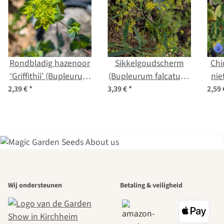
Rondbladig hazenoor
Sikkelgoudscherm
Chi
‘Griffithii’ (Bupleurum
(Bupleurum falcatum)
nie
rotundifolium) zaden
zaden
2,39 €
*
3,39 €
*
2,59
Een van de
Wij ondersteunen
Betaling & veiligheid
mooiste paden