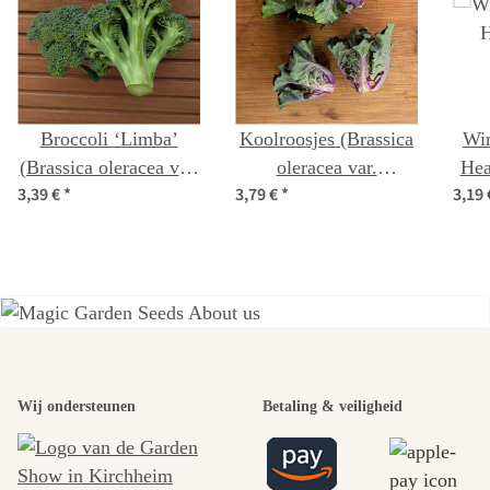
Broccoli ‘Limba’
Koolroosjes (Brassica
Win
(Brassica oleracea var.
oleracea var.
Hea
3,39 €
*
3,79 €
*
3,19
italica) biologisch
gemmifera x sabellica)
zaad
zaad
Een van de
mooiste paden
Wij ondersteunen
Betaling & veiligheid