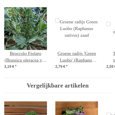
Broccolo Fiolaro
Groene radijs 'Green
T
(Brassica oleracea var.
Luobo' (Raphanus
3,19 €
*
2,79 €
*
2,59
Italica) bio
sativus) zaad
Vergelijkbare artikelen