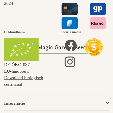
naar onszelf
leidt door de
tuin.
EU-landbouw
Sociale media
Over Magic Garden Seeds
DE‑ÖKO‑037
EU-landbouw
Download biologisch
certificaat
Informatie