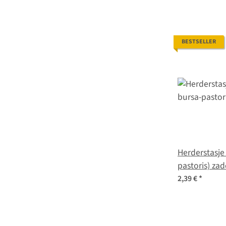
BESTSELLER
Herderstasje
pastoris) za
2,39 €
*