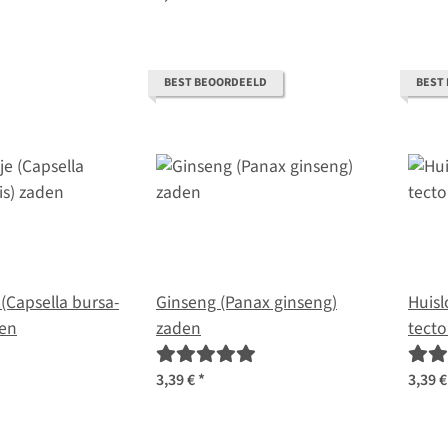
BEST BEOORDEELD
BEST
 (Capsella bursa-
Ginseng (Panax ginseng)
Huis
den
zaden
tect
3,39 €
*
3,39 