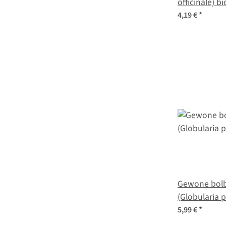
officinale) b
4,19 €
*
Gewone bol
(Globularia 
5,99 €
*