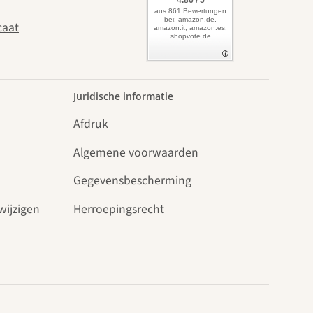
4.86 / 5
aus 861 Bewertungen
bei: amazon.de,
caat
amazon.it, amazon.es,
shopvote.de
Juridische informatie
Afdruk
Algemene voorwaarden
Gegevensbescherming
wijzigen
Herroepingsrecht