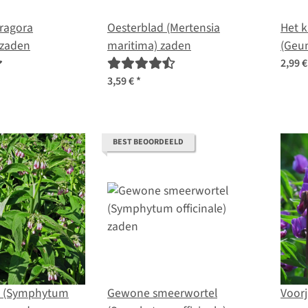
ragora
Oesterblad (Mertensia
Het k
 zaden
maritima) zaden
(Geum
2,99 
3,59 €
*
BEST BEOORDEELD
l (Symphytum
Gewone smeerwortel
Voorj