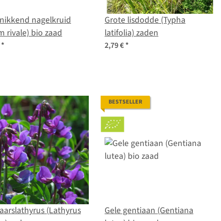
nikkend nagelkruid
Grote lisdodde (Typha
 rivale) bio zaad
latifolia) zaden
€
*
2,79 €
*
BESTSELLER
aarslathyrus (Lathyrus
Gele gentiaan (Gentiana