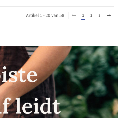
Artikel 1 - 20 van 58
1
2
3
iste
f leidt