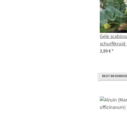
Gele scabiosa
schurftkruid (Scabiosa
ochroleuca)
2,99 €
*
BEST BEOORDE