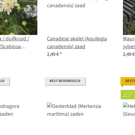
 / duifkruid /
Canadese akelei (Aquilegia
Mauret
canadensis) zaad
sylve
 zaden
Sam
2,49 €
*
2,49 
ELD
BEST BEOORDEELD
BEST