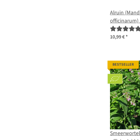
Alruin (Mand
officinarum)
10,99 €
*
BESTSELLER
Smeerworte