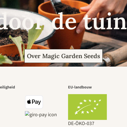
door de tuin
Over Magic Garden Seeds
eiligheid
EU-landbouw
DE‑ÖKO‑037