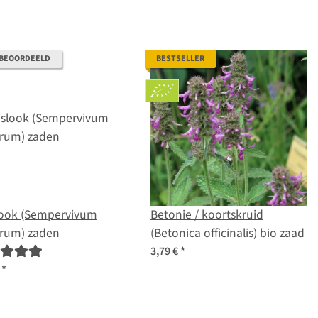
 BEOORDEELD
BESTSELLER
look (Sempervivum
Betonie / koortskruid
orum) zaden
(Betonica officinalis) bio zaad
3,79 €
*
€
*