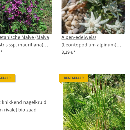
anische Malve (Malva
Alpen-edelweiss
stris ssp. mauritiana)
(Leontopodium alpinum)
en
zaden
€
*
3,19 €
*
SELLER
BESTSELLER