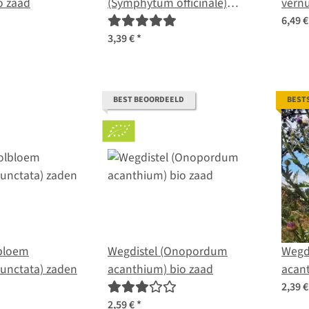
io zaad
(Symphytum officinale)
vernu
zaden
6,49 
3,39 €
*
BEST BEOORDEELD
BEST
bloem
Wegdistel (Onopordum
Wegd
punctata) zaden
acanthium) bio zaad
acan
2,39 
2,59 €
*