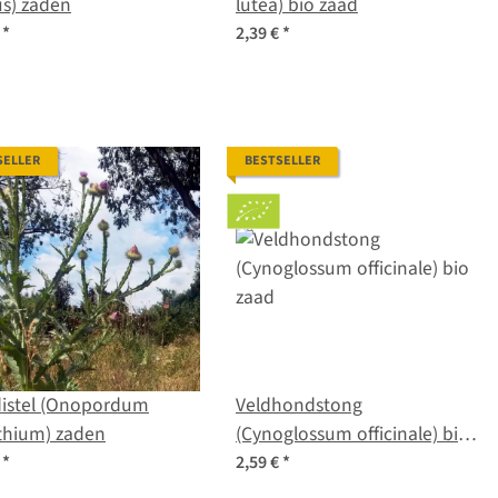
s) zaden
lutea) bio zaad
€
*
2,39 €
*
SELLER
BESTSELLER
istel (Onopordum
Veldhondstong
thium) zaden
(Cynoglossum officinale) bio
zaad
€
*
2,59 €
*