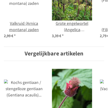
Valkruid (Arnica
Grote engelwortel
montana) zaden
(Angelica
(Fi
archangelica)
2,99 €
*
3,39 €
*
2,79
biologisch zaad
Vergelijkbare artikelen