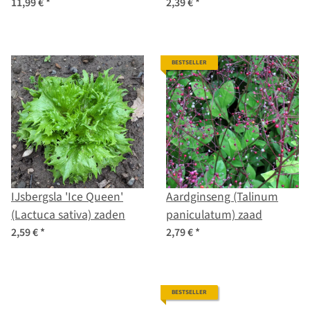
en kruidenvariëteiten -
(Centaurea cyanus)
11,99 €
*
2,39 €
*
exotisch & pittig - starter
zaden
zaad set
BESTSELLER
IJsbergsla 'Ice Queen'
Aardginseng (Talinum
(Lactuca sativa) zaden
paniculatum) zaad
2,59 €
*
2,79 €
*
BESTSELLER