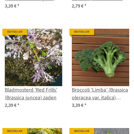
biologisch zaad
zaden
3,39 €
*
2,79 €
*
BESTSELLER
BESTSELLER
Bladmosterd 'Red Frills'
Broccoli ‘Limba’ (Brassica
(Brassica juncea) zaden
oleracea var. italica)
biologisch zaad
2,39 €
*
3,39 €
*
BESTSELLER
BESTSELLER