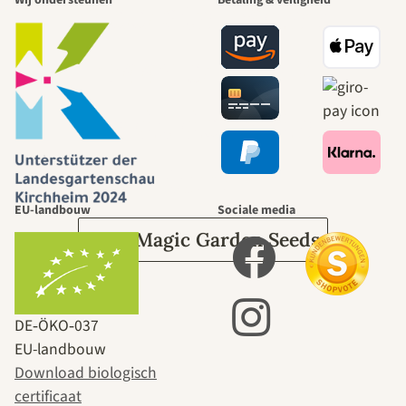
mooiste paden
naar onszelf
leidt door de
tuin.
EU-landbouw
Sociale media
Over Magic Garden Seeds
DE‑ÖKO‑037
EU-landbouw
Download biologisch
certificaat