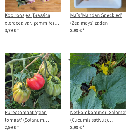
Koolroosjes (Brassica
Maïs 'Mandan Speckled'
oleracea var. gemmifera x
(Zea mays) zaden
sabellica) zaad
3,79 €
*
2,99 €
*
#PRODUCTOVERVIEW.RIBBON--100#
Pureetomaat 'gear-
Netkomkommer 'Salome'
tomaat' (Solanum
(Cucumis sativus)
lycopersicum) biologisch
biologisch zaad
2,99 €
*
2,99 €
*