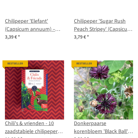
Chilipeper 'Elefant'
Chilipeper 'Sugar Rush
(Capsicum annuum) –
Peach Stripey' (Capsicum
Biologische zaden
baccatum) zaden
3,39 €
*
3,79 €
*
BESTSELLER
BESTSELLER
Chili's & vrienden - 10
Donkerpaarse
zaadstabiele chilipepers
korenbloem 'Black Ball'