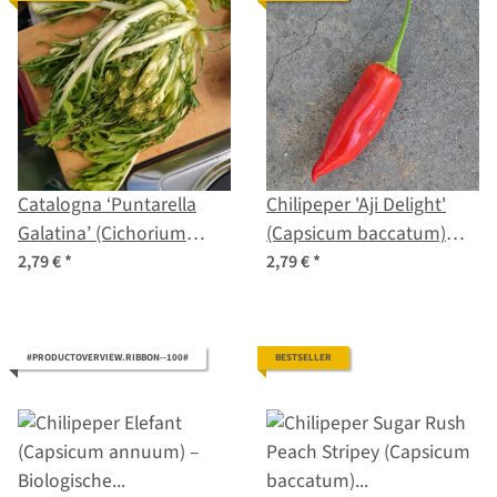
Catalogna ‘Puntarella
Chilipeper 'Aji Delight'
Galatina’ (Cichorium
(Capsicum baccatum)
intybus var. foliosum)
bio-zaad
2,79 €
*
2,79 €
*
zaad
#PRODUCTOVERVIEW.RIBBON--100#
BESTSELLER