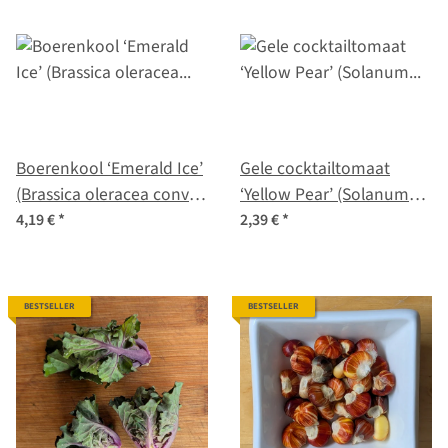
Boerenkool ‘Emerald Ice’
Gele cocktailtomaat
(Brassica oleracea convar.
‘Yellow Pear’ (Solanum
acephala var. sabellica)
lycopersicum) zaad
4,19 €
*
2,39 €
*
zaden
BESTSELLER
BESTSELLER