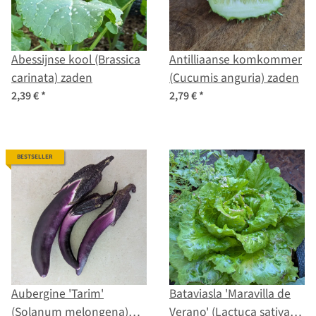
Abessijnse kool (Brassica
Antilliaanse komkommer
carinata) zaden
(Cucumis anguria) zaden
2,39 €
*
2,79 €
*
BESTSELLER
Aubergine 'Tarim'
Bataviasla 'Maravilla de
(Solanum melongena)
Verano' (Lactuca sativa)