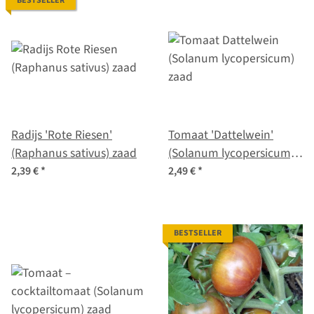
BESTSELLER
Radijs 'Rote Riesen'
Tomaat 'Dattelwein'
(Raphanus sativus) zaad
(Solanum lycopersicum)
zaad
2,39 €
*
2,49 €
*
BESTSELLER