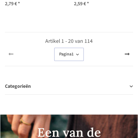
(Brassica oleracea var.
lycopersicum) zaad
2,79 €
*
2,59 €
*
botrytis) zaad
Artikel 1 - 20 van 114
Pagina
1
Categorieën
Een van de