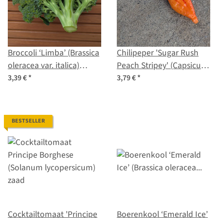
Broccoli ‘Limba’ (Brassica
Chilipeper 'Sugar Rush
oleracea var. italica)
Peach Stripey' (Capsicum
biologisch zaad
baccatum) zaden
3,39 €
*
3,79 €
*
BESTSELLER
Cocktailtomaat 'Principe
Boerenkool ‘Emerald Ice’