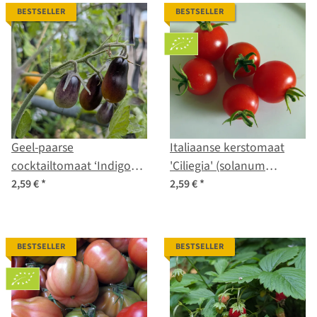
BESTSELLER
BESTSELLER
Geel-paarse
Italiaanse kerstomaat
cocktailtomaat ‘Indigo
'Ciliegia' (solanum
Pear Drops’ (Solanum
lycopersicum) bio zaad
2,59 €
*
2,59 €
*
lycopersicum) zaden
BESTSELLER
BESTSELLER