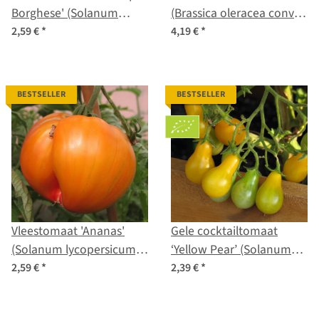
Borghese' (Solanum
(Brassica oleracea convar.
lycopersicum) zaad
acephala var. sabellica)
2,59 €
*
4,19 €
*
zaden
BESTSELLER
BESTSELLER
Vleestomaat 'Ananas'
Gele cocktailtomaat
(Solanum lycopersicum)
‘Yellow Pear’ (Solanum
zaad
lycopersicum) zaad
2,59 €
*
2,39 €
*