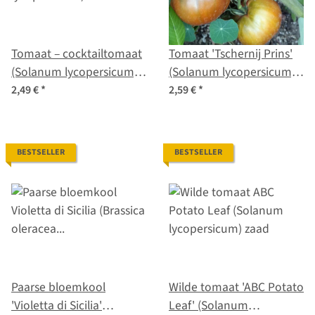
Tomaat – cocktailtomaat
Tomaat 'Tschernij Prins'
(Solanum lycopersicum)
(Solanum lycopersicum)
zaad
zaden
2,49 €
*
2,59 €
*
BESTSELLER
BESTSELLER
Paarse bloemkool
Wilde tomaat 'ABC Potato
'Violetta di Sicilia'
Leaf' (Solanum