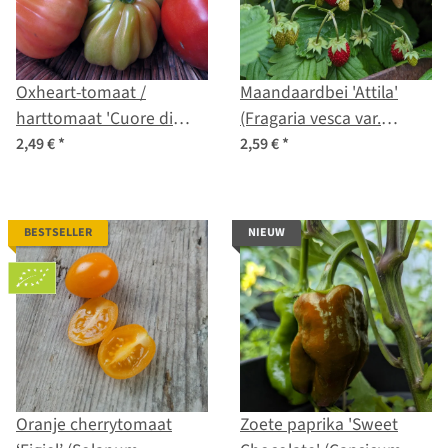
Oxheart-tomaat /
Maandaardbei 'Attila'
harttomaat 'Cuore di
(Fragaria vesca var.
bue' (Solanum
semperflorens) zaden
2,49 €
*
2,59 €
*
lycopersicum) bio zaad
BESTSELLER
NIEUW
Oranje cherrytomaat
Zoete paprika 'Sweet