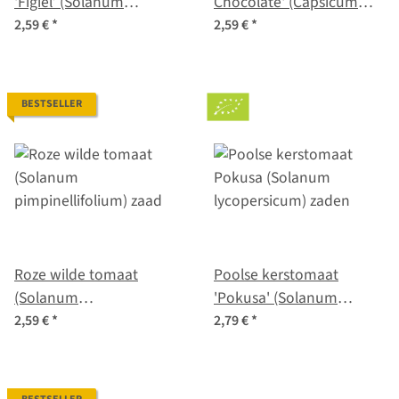
‘Figiel’ (Solanum
Chocolate' (Capsicum
lycopersicum)
annuum) zaad
2,59 €
*
2,59 €
*
biologische zaden
BESTSELLER
Roze wilde tomaat
Poolse kerstomaat
(Solanum
'Pokusa' (Solanum
pimpinellifolium) zaad
lycopersicum) zaden
2,59 €
*
2,79 €
*