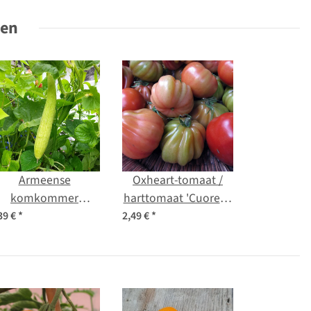
ten
Armeense
Oxheart-tomaat /
komkommer
harttomaat 'Cuore di
(Cucumis melo var.
bue' (Solanum
39 €
*
2,49 €
*
flexuosus) zaden
lycopersicum) bio
zaad