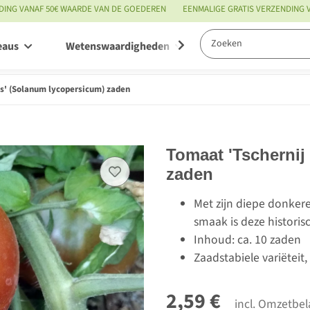
DING VANAF 50€ WAARDE VAN DE GOEDEREN
EENMALIGE GRATIS VERZENDING
eaus
Wetenswaardigheden
Service
ns' (Solanum lycopersicum) zaden
Tomaat 'Tschernij
zaden
Met zijn diepe donkere
smaak is deze historis
Inhoud: ca. 10 zaden
Zaadstabiele variëteit
2,59 €
incl. Omzetbel