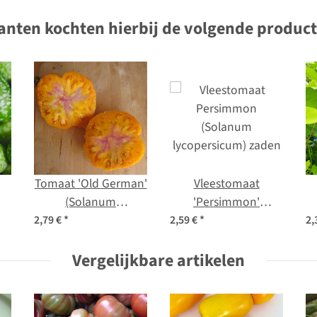
anten kochten hierbij de volgende produc
Tomaat 'Old German'
Vleestomaat
(Solanum
'Persimmon'
r
lycopersicum) zaden
(Solanum
2,79 €
*
2,59 €
*
2,
)
lycopersicum) zaden
Vergelijkbare artikelen