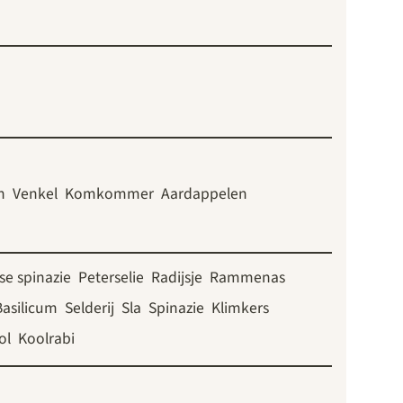
n
Venkel
Komkommer
Aardappelen
e spinazie
Peterselie
Radijsje
Rammenas
Basilicum
Selderij
Sla
Spinazie
Klimkers
ol
Koolrabi