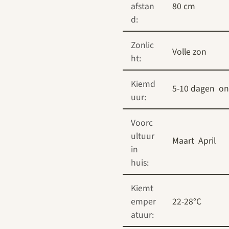
afstan
80 cm
d:
Zonlic
Volle zon
ht:
Kiemd
5-10 dagen
on
uur:
Voorc
ultuur
Maart
April
in
huis:
Kiemt
emper
22-28°C
atuur: