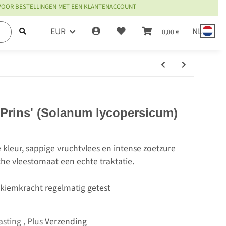
 VOOR BESTELLINGEN MET EEN KLANTENACCOUNT
EUR
NL
0,00 €
 Prins' (Solanum lycopersicum)
 kleur, sappige vruchtvlees en intense zoetzure
che vleestomaat een echte traktatie.
, kiemkracht regelmatig getest
asting , Plus
Verzending