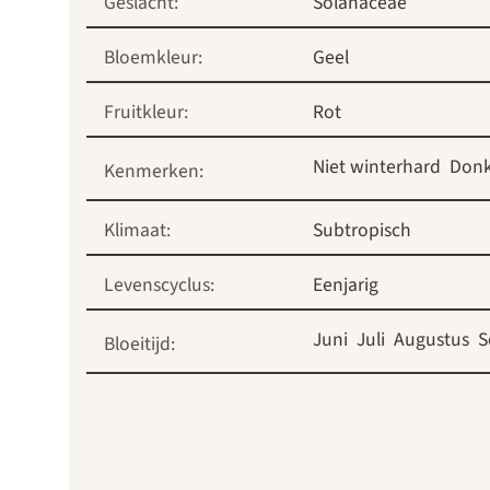
Geslacht:
Solanaceae
Bloemkleur:
Geel
Fruitkleur:
Rot
Niet winterhard
Donk
Kenmerken:
Klimaat:
Subtropisch
Levenscyclus:
Eenjarig
Juni
Juli
Augustus
S
Bloeitijd: