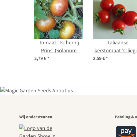
Tomaat 'Tschernij
Italiaanse
Prins' (Solanum
kerstomaat 'Ciliegi
lycopersicum) bio
(solanum
2,79 €
*
2,59 €
*
zaad
lycopersicum) bi
zaad
Een
Wij ondersteunen
Betaling & v