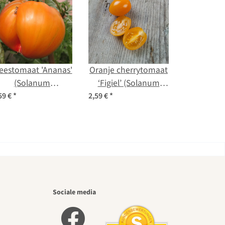
leestomaat 'Ananas'
Oranje cherrytomaat
(Solanum
‘Figiel’ (Solanum
lycopersicum) zaad
lycopersicum)
59 €
*
2,59 €
*
biologische zaden
iste
Sociale media