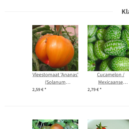
Kl
Vleestomaat 'Ananas'
Cucamelon /
(Solanum
Mexicaanse
lycopersicum) zaad
minikomkomme
2,59 €
*
2,79 €
*
(Melothria scabra
zaden