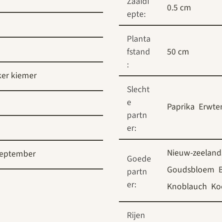
Zaaidi
0.5 cm
epte:
Planta
fstand
50 cm
:
er kiemer
Slecht
e
Paprika
Erwte
partn
er:
Nieuw-zeelands
eptember
Goede
Goudsbloem
partn
er:
Knoblauch
Ko
Rijen