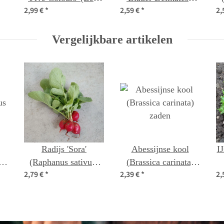
2,99 €
*
2,59 €
*
2,
vulgaris ssp.vulgaris)
(Brassica oleracea
)
bio zaad
var. gongylodes)
zaden
Vergelijkbare artikelen
Radijs 'Sora'
Abessijnse kool
IJ
us
(Raphanus sativus)
(Brassica carinata)
2,79 €
*
2,39 €
*
2,
bio zaad
zaden