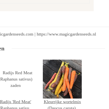
gicgardenseeds.com | https://www.magicgardenseeds.nl
en
Radijs 'Red Meat'
Kleurrijke wortelmix
(Raphanus sativus)
(Daucus carota),