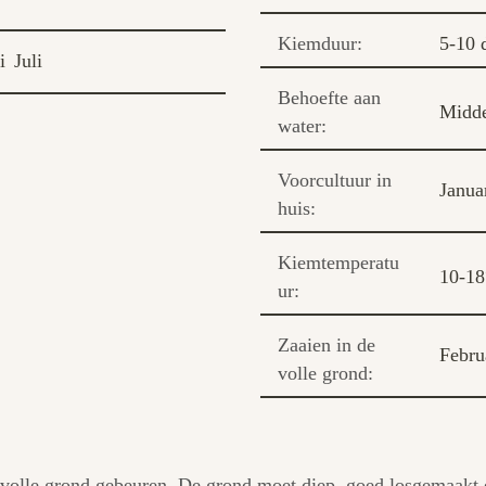
Kiemduur:
5-10 
i
Juli
Behoefte aan
Midd
water:
Voorcultuur in
Janua
huis:
Kiemtemperatu
10-1
ur:
Zaaien in de
Febru
volle grond:
e volle grond gebeuren. De grond moet diep, goed losgemaakt