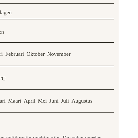
dagen
en
ri
Februari
Oktober
November
8°C
ari
Maart
April
Mei
Juni
Juli
Augustus
 en gelijkmatig vochtig zijn. De zaden worden