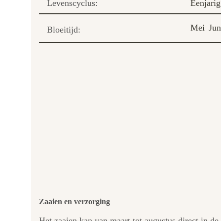
Levenscyclus:
Eenjarig
Mei
Jun
Bloeitijd:
Zaaien en verzorging
Het zaaien kan van maart tot augustus direct in d