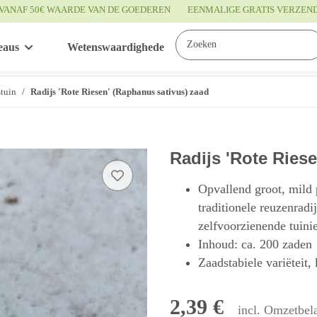
VANAF 50€ WAARDE VAN DE GOEDEREN
EENMALIGE GRATIS VERZEN
eaus
Wetenswaardigheden
Service
tuin
Radijs 'Rote Riesen' (Raphanus sativus) zaad
Radijs 'Rote Ries
Opvallend groot, mild 
traditionele reuzenradi
zelfvoorzienende tuinie
Inhoud: ca. 200 zaden
Zaadstabiele variëteit,
2,39 €
incl. Omzetbela