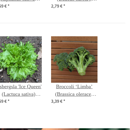
59 €
*
2,79 €
*
zaden
biologisch zaad
sbergsla 'Ice Queen'
Broccoli ‘Limba’
(Lactuca sativa)
(Brassica oleracea
59 €
*
3,39 €
*
zaden
var. italica)
biologisch zaad