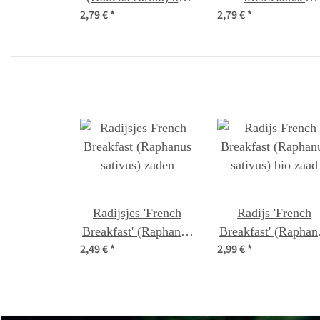
2,79 €
*
2,79 €
*
zaad
minikomkommer
(Melothria scabra
zaden
Radijsjes 'French
Radijs 'French
Breakfast' (Raphanus
Breakfast' (Raphan
2,49 €
*
2,99 €
*
sativus) zaden
sativus) bio zaad