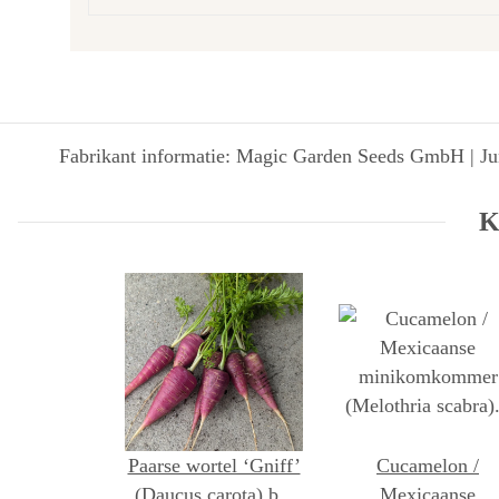
Fabrikant informatie: Magic Garden Seeds GmbH | Jun
K
Paarse wortel ‘Gniff’
Cucamelon /
(Daucus carota) bio
Mexicaanse