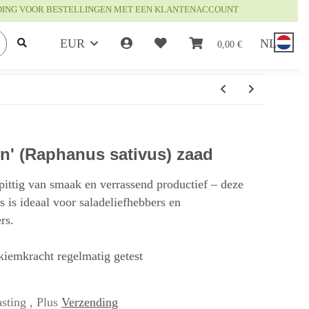
DING VOOR BESTELLINGEN MET EEN KLANTENACCOUNT
EUR
NL
0,00 €
en' (Raphanus sativus) zaad
pittig van smaak en verrassend productief – deze
js is ideaal voor saladeliefhebbers en
rs.
 kiemkracht regelmatig getest
sting , Plus
Verzending