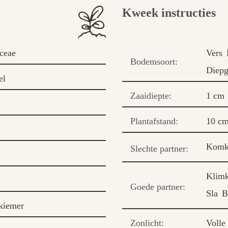
Kweek instructies
ceae
Vers
Bodemsoort:
Diep
el
Zaaidiepte:
1 cm
Plantafstand:
10 c
Komk
Slechte partner:
Klimk
Goede partner:
Sla
B
kiemer
Zonlicht:
Volle