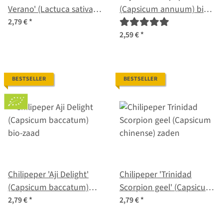
Verano' (Lactuca sativa)
(Capsicum annuum) bio
zaden
zaden
2,79 €
*
2,59 €
*
BESTSELLER
BESTSELLER
Chilipeper 'Aji Delight'
Chilipeper 'Trinidad
(Capsicum baccatum)
Scorpion geel' (Capsicum
bio-zaad
chinense) zaden
2,79 €
*
2,79 €
*