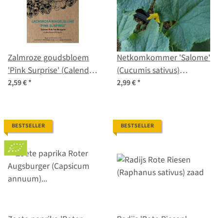
Zalmroze goudsbloem
Netkomkommer 'Salome'
'Pink Surprise' (Calendula
(Cucumis sativus)
officinalis) zaad
biologisch zaad
2,59 €
*
2,99 €
*
BESTSELLER
BESTSELLER