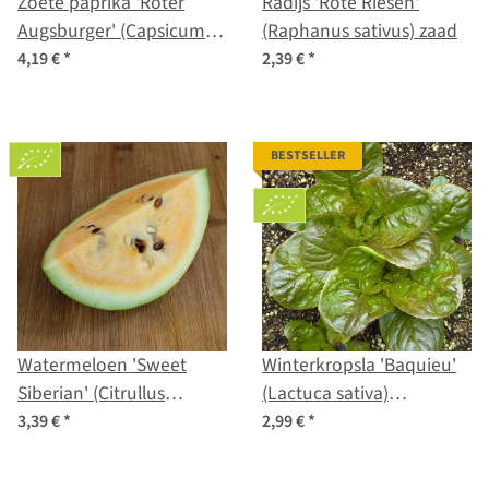
Zoete paprika 'Roter
Radijs 'Rote Riesen'
Augsburger' (Capsicum
(Raphanus sativus) zaad
annuum) biologisch zaad
4,19 €
*
2,39 €
*
BESTSELLER
Watermeloen 'Sweet
Winterkropsla 'Baquieu'
Siberian' (Citrullus
(Lactuca sativa)
lanatus) biologisch zaad
biologische zaden
3,39 €
*
2,99 €
*