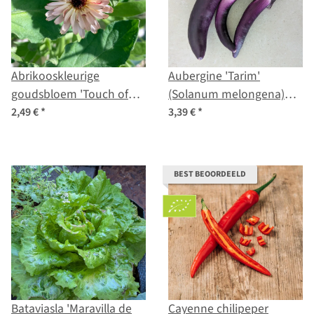
Abrikooskleurige
Aubergine 'Tarim'
goudsbloem 'Touch of
(Solanum melongena)
Red Buff' (Calendula
biologisch zaad
2,49 €
*
3,39 €
*
officinalis) zaden
BEST BEOORDEELD
Bataviasla 'Maravilla de
Cayenne chilipeper