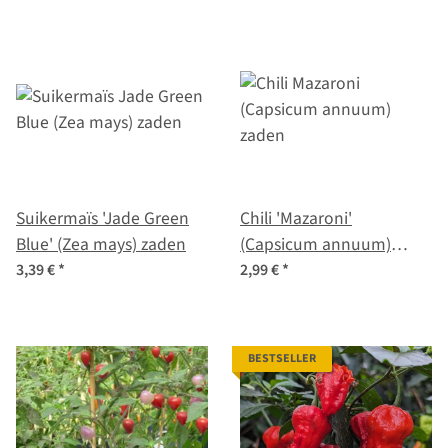
Suikermaïs 'Jade Green
Chili 'Mazaroni'
Blue' (Zea mays) zaden
(Capsicum annuum)
zaden
3,39 €
*
2,99 €
*
BESTSELLER