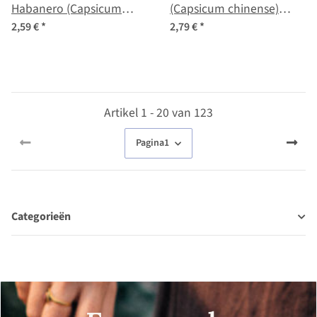
Habanero (Capsicum
(Capsicum chinense)
chinense) chilipeper
zaden
2,59 €
*
2,79 €
*
zaden
Artikel 1 - 20 van 123
Pagina
1
Categorieën