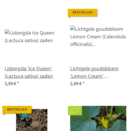
BESTSELLER
IJsbergsla 'Ice Queen'
Lichtgele goudsbloem
(Lactuca sativa) zaden
'Lemon Cream'
(Calendula officinalis)
2,59 €
*
2,49 €
*
zaad
BESTSELLER