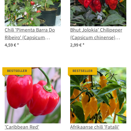
Chili 'Pimenta Barra Do
Bhut Jolokia' Chilipeper
Ribeiro' (Capsicum
(Capsicum chinense)
baccatum) zaden
zaden
4,59 €
*
2,99 €
*
BESTSELLER
BESTSELLER
'Caribbean Red'
Afrikaanse chili 'Fatalii'