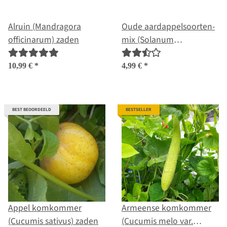
Alruin (Mandragora
Oude aardappelsoorten-
officinarum) zaden
mix (Solanum
tuberosum) zaden
10,99 €
*
4,99 €
*
BEST BEOORDEELD
BESTSELLER
Appel komkommer
Armeense komkommer
(Cucumis sativus) zaden
(Cucumis melo var.