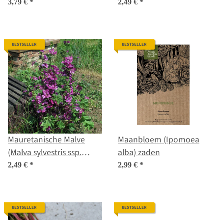
sabellica) zaad
3,79 €
*
2,49 €
*
BESTSELLER
BESTSELLER
Mauretanische Malve
Maanbloem (Ipomoea
(Malva sylvestris ssp.
alba) zaden
mauritiana) Samen
2,49 €
*
2,99 €
*
BESTSELLER
BESTSELLER