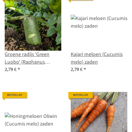
Groene radijs 'Green
Kajari meloen (Cucumis
Luobo' (Raphanus
melo) zaden
sativus) zaad
2,79 €
*
2,79 €
*
BESTSELLER
BESTSELLER