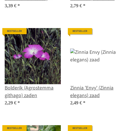
biologisch zaad
intybus var. foliosum)
3,39 €
*
2,79 €
*
zaad
BESTSELLER
BESTSELLER
Bolderik (Agrostemma
Zinnia 'Envy' (Zinnia
githago) zaden
elegans) zaad
2,29 €
*
2,49 €
*
BESTSELLER
BESTSELLER