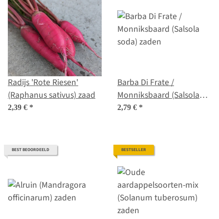
Radijs 'Rote Riesen'
Barba Di Frate /
(Raphanus sativus) zaad
Monniksbaard (Salsola
soda) zaden
2,39 €
*
2,79 €
*
BEST BEOORDEELD
BESTSELLER