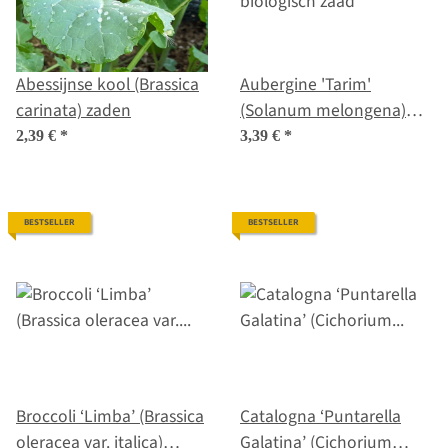
Abessijnse kool (Brassica
Aubergine 'Tarim'
carinata) zaden
(Solanum melongena)
biologisch zaad
2,39 €
*
3,39 €
*
BESTSELLER
BESTSELLER
Broccoli ‘Limba’ (Brassica
Catalogna ‘Puntarella
oleracea var. italica)
Galatina’ (Cichorium