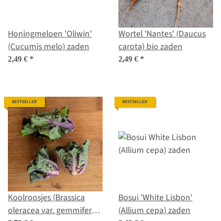
Honingmeloen 'Oliwin'
Wortel 'Nantes' (Daucus
(Cucumis melo) zaden
carota) bio zaden
2,49 €
*
2,49 €
*
BESTSELLER
BESTSELLER
Koolroosjes (Brassica
Bosui 'White Lisbon'
oleracea var. gemmifera x
(Allium cepa) zaden