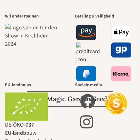
Een van de
Wij ondersteunen
Betaling & veiligheid
mooiste paden
naar onszelf
leidt door de
tuin.
EU-landbouw
Sociale media
Over Magic Garden Seeds
DE‑ÖKO‑037
EU-landbouw