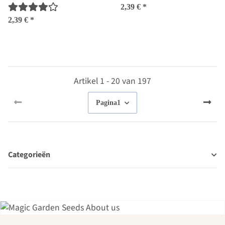
flexuosus) zaden
2,39 €
*
2,39 €
*
Artikel 1 - 20 van 197
Pagina
1
Categorieën