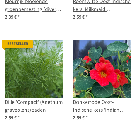
Kleurrijk bloeiende
Roomwitte Oost-Indische
groenbemesting (diverse
kers 'Milkmaid'
soorten en variëteiten)
(Tropaeolum majus)
2,39 €
*
2,59 €
*
biologische zaad mix
zaden
BESTSELLER
Dille 'Compact' (Anethum
Donkerrode Oost-
graveolens) zaden
Indische kers 'Indian
Chief' (Tropaeolum
2,59 €
*
2,59 €
*
majus) zaden