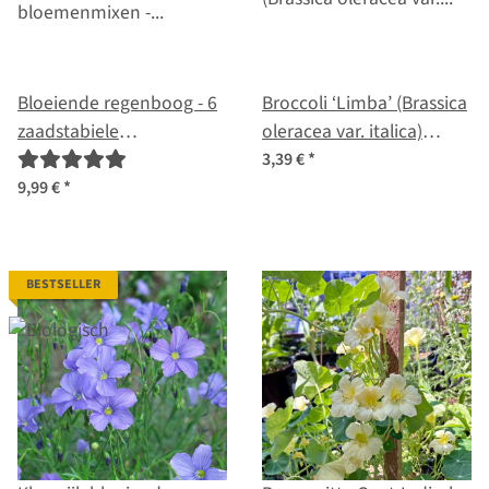
Bloeiende regenboog - 6
Broccoli ‘Limba’ (Brassica
zaadstabiele
oleracea var. italica)
bloemenmixen -
biologisch zaad
3,39 €
*
spectaculair & kleurrijk -
9,99 €
*
starterszaden set
BESTSELLER