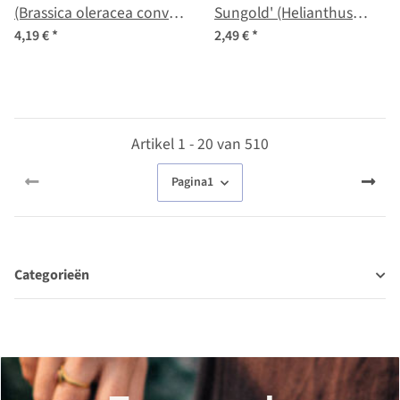
(Brassica oleracea convar.
Sungold' (Helianthus
acephala var. sabellica)
annuus) zaden
4,19 €
*
2,49 €
*
zaden
Artikel 1 - 20 van 510
Pagina
1
Categorieën