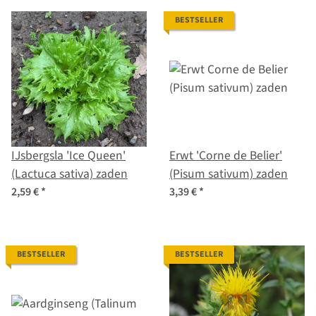
BESTSELLER
IJsbergsla 'Ice Queen'
Erwt 'Corne de Belier'
(Lactuca sativa) zaden
(Pisum sativum) zaden
2,59 €
*
3,39 €
*
BESTSELLER
BESTSELLER