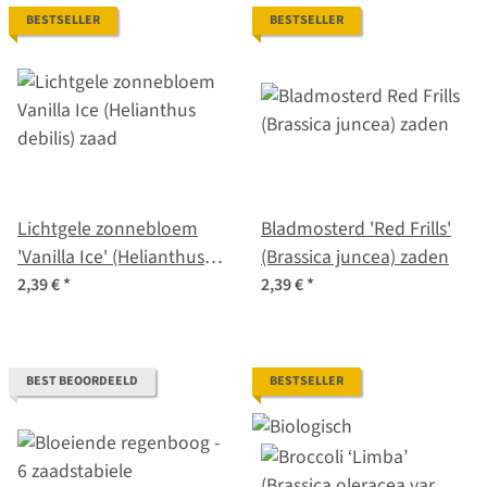
BESTSELLER
BESTSELLER
Lichtgele zonnebloem
Bladmosterd 'Red Frills'
'Vanilla Ice' (Helianthus
(Brassica juncea) zaden
debilis) zaad
2,39 €
*
2,39 €
*
BEST BEOORDEELD
BESTSELLER