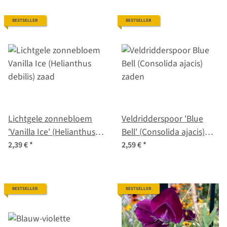
BESTSELLER
BESTSELLER
Lichtgele zonnebloem
Veldridderspoor 'Blue
'Vanilla Ice' (Helianthus
Bell' (Consolida ajacis)
debilis) zaad
zaden
2,39 €
*
2,59 €
*
BESTSELLER
BESTSELLER