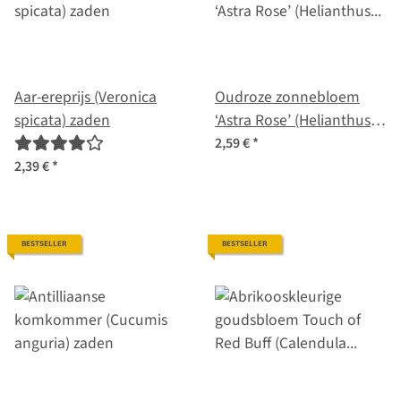
Aar-ereprijs (Veronica
Oudroze zonnebloem
spicata) zaden
‘Astra Rose’ (Helianthus
annuus) zaden
2,59 €
*
2,39 €
*
BESTSELLER
BESTSELLER