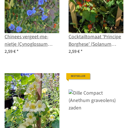
Chinees vergeet-me-
Cocktailtomaat 'Principe
nietje (Cynoglossum
Borghese' (Solanum
amabile)
lycopersicum) zaad
2,59 €
*
2,59 €
*
BESTSELLER