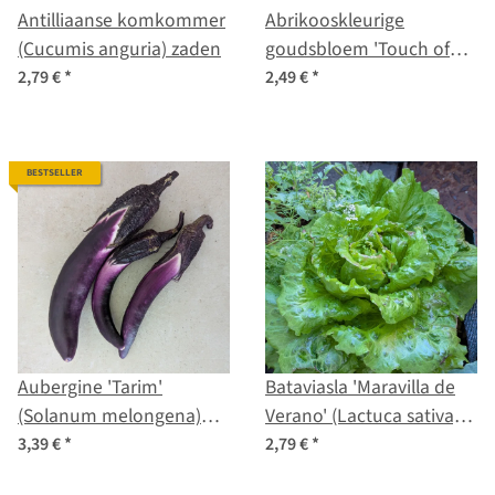
Antilliaanse komkommer
Abrikooskleurige
(Cucumis anguria) zaden
goudsbloem 'Touch of
Red Buff' (Calendula
2,79 €
*
2,49 €
*
officinalis) zaden
BESTSELLER
Aubergine 'Tarim'
Bataviasla 'Maravilla de
(Solanum melongena)
Verano' (Lactuca sativa)
biologisch zaad
zaden
3,39 €
*
2,79 €
*