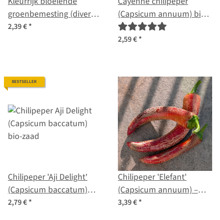
Kleurrijk bloeiende
Cayenne chilipeper
groenbemesting (diverse
(Capsicum annuum) bio
soorten en variëteiten)
zaden
2,39 €
*
biologische zaad mix
2,59 €
*
BESTSELLER
Chilipeper 'Aji Delight'
Chilipeper 'Elefant'
(Capsicum baccatum)
(Capsicum annuum) –
bio-zaad
Biologische zaden
2,79 €
*
3,39 €
*