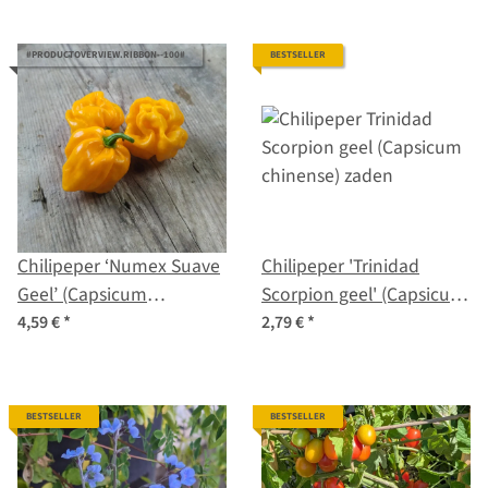
#PRODUCTOVERVIEW.RIBBON--100#
BESTSELLER
Chilipeper ‘Numex Suave
Chilipeper 'Trinidad
Geel’ (Capsicum
Scorpion geel' (Capsicum
chinense) biologische
chinense) zaden
4,59 €
*
2,79 €
*
zaden
BESTSELLER
BESTSELLER