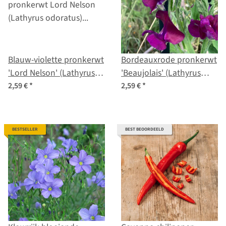
Blauw-violette pronkerwt
Bordeauxrode pronkerwt
'Lord Nelson' (Lathyrus
'Beaujolais' (Lathyrus
odoratus) zaden
odoratus) zaden
2,59 €
*
2,59 €
*
BESTSELLER
BEST BEOORDEELD