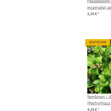
Passiebloem 
incarnata) z
3,19 €
*
BESTSELLER
Yamboon / J
(Pachyrhizus
4,19 €
*