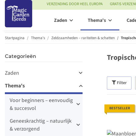
VERZENDING DOOR HEEL EUROPA
GRATIS VERZEN
Zaden
Thema's
Cad
Startpagina
Thema's
Zeldzaamheden – rariteiten & schatten
Tropisch
Tropisch
Categorieën
Zaden
Filter
Thema's
Voor beginners – eenvoudig
& succesvol
BESTSELLER
Geneeskrachtig – natuurlijk
& verzorgend