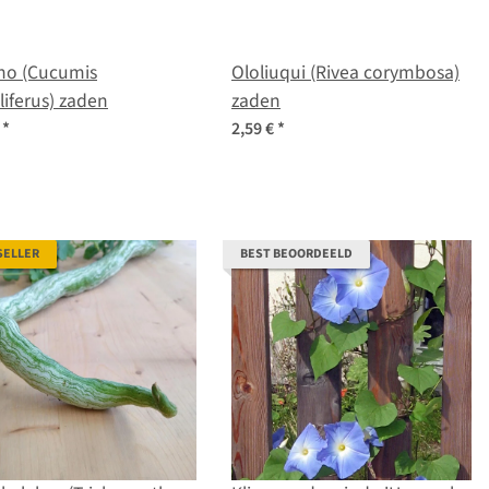
no (Cucumis
Ololiuqui (Rivea corymbosa)
iferus) zaden
zaden
€
*
2,59 €
*
SELLER
BEST BEOORDEELD