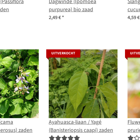
(Passiflora
Dagwinde (Ipomoea
Slang
aden
purpurea) bio zaad
cucum
zade
2,49 €
*
4,59 
UITVERKOCHT
UITV
ícama
Ayahuasca-liaan / Yagé
Fluw
 erosus) zaden
(Banisteriopsis caapi) zaden
pruri