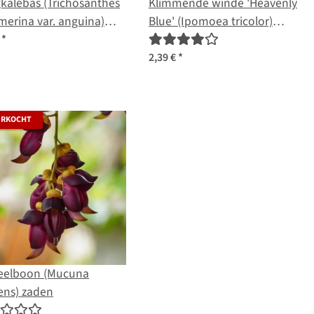
kalebas (Trichosanthes
Klimmende winde 'Heavenly
erina var. anguina)
Blue' (Ipomoea tricolor)
n
zaden
€
*
2,39 €
*
ERKOCHT
eelboon (Mucuna
ens) zaden