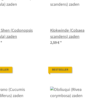
 Shen (Codonopsis
Klokwinde (Cobaea
ula) zaden
scandens) zaden
€
*
2,59 €
*
SELLER
BESTSELLER