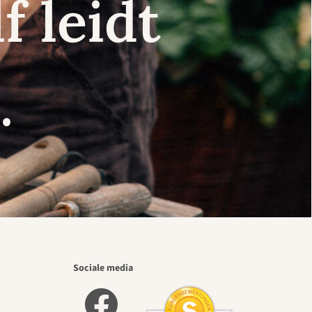
f leidt
.
Sociale media