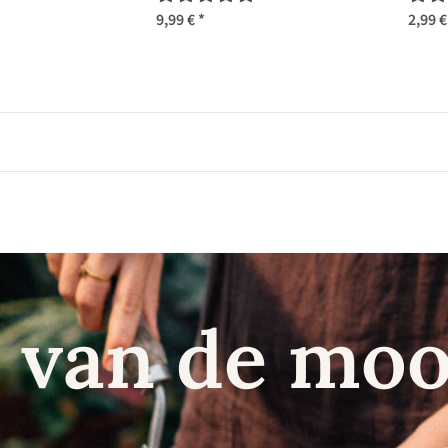
9,99 €
*
2,99 
 van de moo