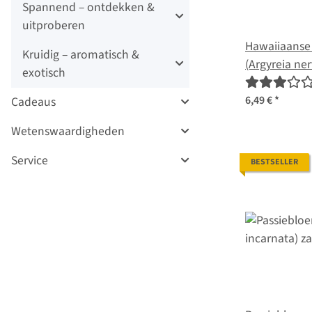
Spannend – ontdekken &
uitproberen
Hawaiiaanse
Kruidig – aromatisch &
(Argyreia ner
exotisch
nervosa) za
6,49 €
*
Cadeaus
Wetenswaardigheden
Service
BESTSELLER