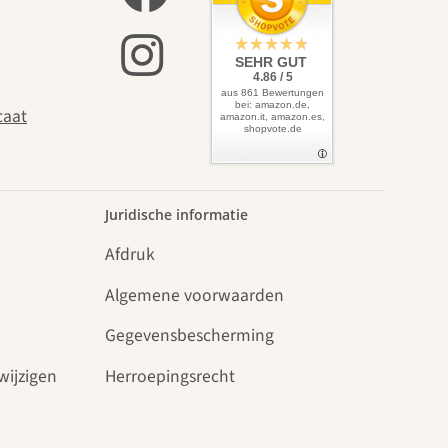
SEHR GUT
4.86 / 5
aus 861 Bewertungen
bei: amazon.de,
caat
amazon.it, amazon.es,
shopvote.de
Juridische informatie
Afdruk
Algemene voorwaarden
Gegevensbescherming
wijzigen
Herroepingsrecht