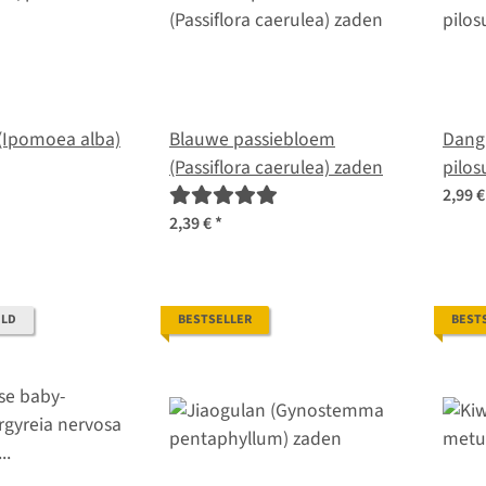
Ipomoea alba)
Blauwe passiebloem
Dang
(Passiflora caerulea) zaden
pilos
2,99 
2,39 €
*
ELD
BESTSELLER
BEST