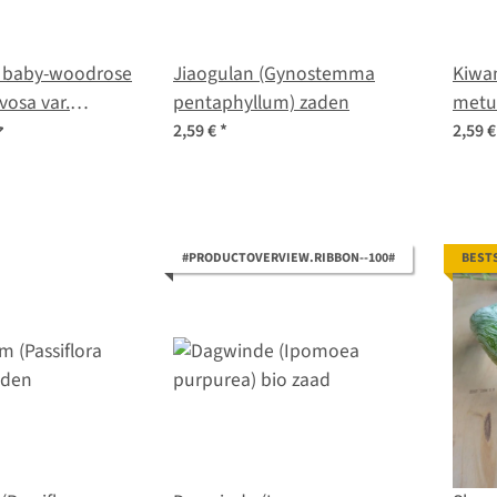
 baby-woodrose
Jiaogulan (Gynostemma
Kiwa
vosa var.
pentaphyllum) zaden
metul
den
2,59 €
*
2,59 
#PRODUCTOVERVIEW.RIBBON--100#
BEST