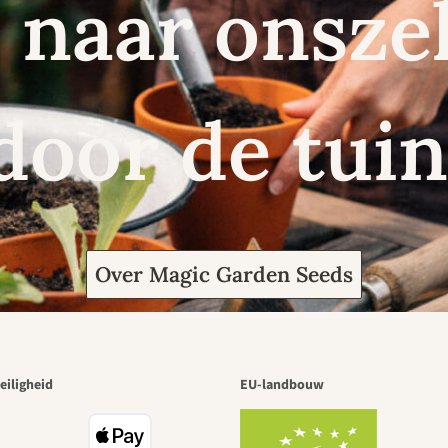
naar onszel
door de tuin
Over Magic Garden Seeds
eiligheid
EU-landbouw