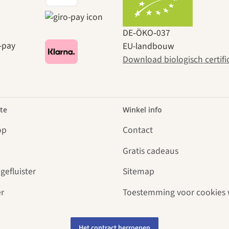
DE‑ÖKO‑037
EU-landbouw
Download biologisch certifi
te
Winkel info
op
Contact
Gratis cadeaus
gefluister
Sitemap
r
Toestemming voor cookies 
Het contract herroepen