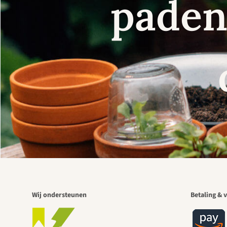
paden 
Wij ondersteunen
Betaling & v