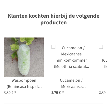
Klanten kochten hierbij de volgende
producten
Waspompoen
Cucamelon /
(Benincasa hispida)
Mexicaanse
zaden
minikomkommer
(C
3,39 €
*
2,79 €
*
2,39
(Melothria scabra)
f
zaden