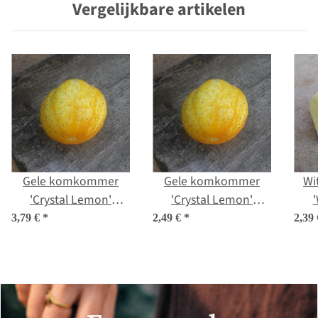
Vergelijkbare artikelen
Gele komkommer
Gele komkommer
Wi
'Crystal Lemon'
'Crystal Lemon'
(Cucumis sativus) bio
(Cucumis sativus)
(
3,79 €
*
2,49 €
*
2,39
zaad
zaden