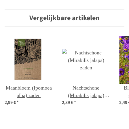
(M
Vergelijkbare artikelen
Maanbloem (Ipomoea
Nachtschone
Bl
alba) zaden
(Mirabilis jalapa)
2,99 €
*
2,39 €
*
2,49
zaden
ib