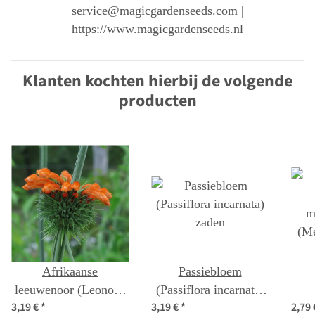
service@magicgardenseeds.com |
https://www.magicgardenseeds.nl
Klanten kochten hierbij de volgende
producten
Afrikaanse
Passiebloem
leeuwenoor (Leonotis
(Passiflora incarnata)
3,19 €
*
3,19 €
*
2,79
leonurus) zaden
zaden
m